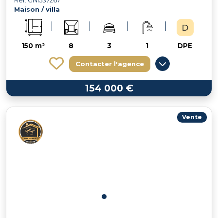
Ref: GNI537267
Maison / villa
150 m²
8
3
1
DPE
Contacter l'agence
154 000 €
Vente