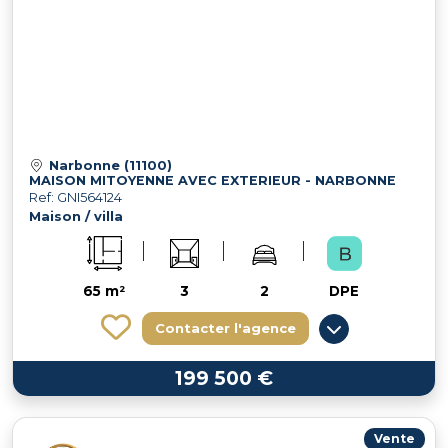
Narbonne (11100)
MAISON MITOYENNE AVEC EXTERIEUR - NARBONNE
Ref: GNI564124
Maison / villa
65 m²
3
2
DPE
Contacter l'agence
199 500 €
Vente