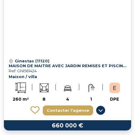
Ginestas (11120)
MAISON DE MAITRE AVEC JARDIN REMISES ET PISCINE PROCHE DE GINEST
Ref: GNI561424
Maison / villa
260 m²
8
4
1
DPE
Contacter l'agence
660 000 €