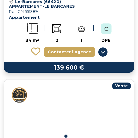
Le-Barcares (66420)
APPARTEMENT-LE BARCARES
Ref: GNI551389
Appartement
34 m²
2
1
DPE
Contacter l'agence
139 600 €
Vente