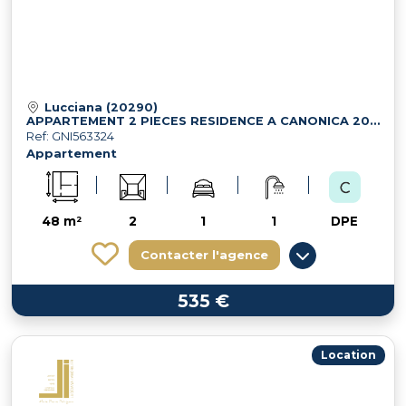
Lucciana (20290)
APPARTEMENT 2 PIECES RESIDENCE A CANONICA 20290 LUCCIANA
Ref: GNI563324
Appartement
48 m²
2
1
1
DPE
Contacter l'agence
535 €
Location