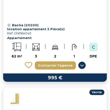
Bastia (20200)
location appartement 3 Pièce(s)
Ref: GNI564045
Appartement
62 m²
3
2
1
DPE
Contacter l'agence
995 €
Vente