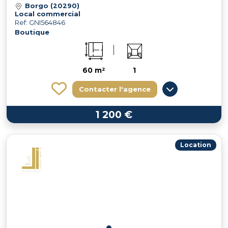
Borgo (20290)
Local commercial
Ref: GNI564846
Boutique
60 m²
1
Contacter l'agence
1 200 €
Location