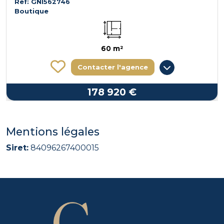
Ref: GNI562746
Boutique
60 m²
Contacter l'agence
178 920 €
Mentions légales
Siret:
84096267400015