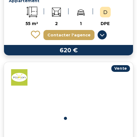
Appartement
55 m²
2
1
DPE
Contacter l'agence
620 €
Vente