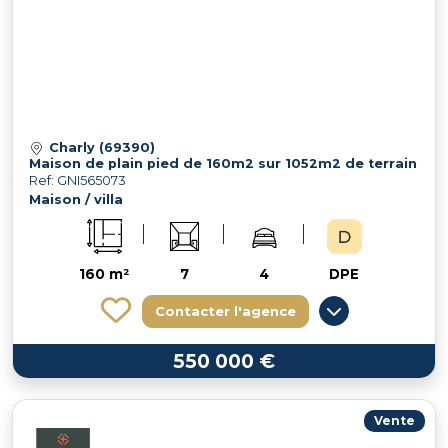
Charly (69390)
Maison de plain pied de 160m2 sur 1052m2 de terrain
Ref: GNI565073
Maison / villa
160 m²
7
4
DPE
Contacter l'agence
550 000 €
Vente