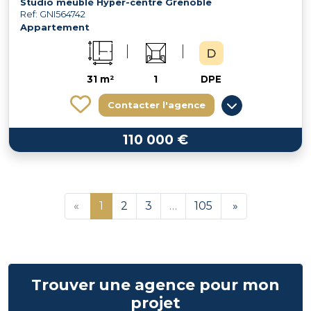
Studio meublé Hyper-centre Grenoble
Ref: GNI564742
Appartement
31 m²
1
DPE
Contacter l'agence
110 000 €
«
1
2
3
…
105
»
Trouver une agence pour mon
projet