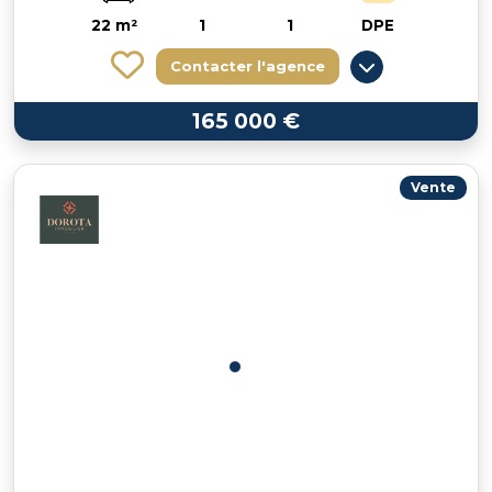
22 m²
1
1
DPE
Contacter l'agence
165 000 €
Vente