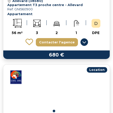
Allevard (38580)
Appartement T3 proche centre - Allevard
Ref: GNI560900
Appartement
56 m²
3
2
1
DPE
Contacter l'agence
680 €
Location