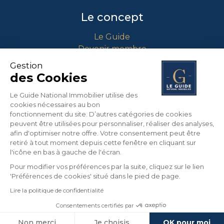
Le concept
Le Guide
Devenir membre
Comment intégrer le guide ?
Gestion
des Cookies
Contact
Le Guide National Immobilier utilise des
cookies nécessaires au bon
info@guidenationalimmobilier.fr
fonctionnement du site. D’autres catégories de cookies
peuvent être utilisées pour personnaliser, réaliser des analyses,
04 90 01 71 64
afin d'optimiser notre offre. Votre consentement peut être
453 Route Nationale 7
retiré à tout moment depuis cette fenêtre en cliquant sur
13670 VERQUIERES
l'icône en bas à gauche de l'écran.
France
Pour modifier vos préférences par la suite, cliquez sur le lien
'Préférences de cookies' situé dans le pied de page.
Lire la politique de confidentialité
©
2026
LE GUIDE NATIONAL IMMOBILIER. Tous
droits réservés.
Consentements certifiés par
Edité par la société du Guide National Immobilier
Non merci
Je choisis
OK pour moi