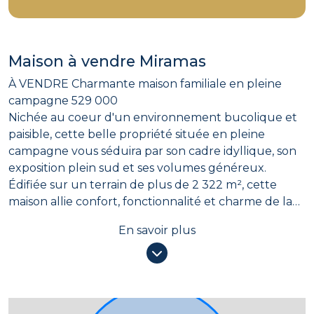
Maison à vendre Miramas
À VENDRE Charmante maison familiale en pleine
campagne 529 000
Nichée au coeur d'un environnement bucolique et
paisible, cette belle propriété située en pleine
campagne vous séduira par son cadre idyllique, son
exposition plein sud et ses volumes généreux.
Édifiée sur un terrain de plus de 2 322 m², cette
maison allie confort, fonctionnalité et charme de la
nature environnante. Elle se compose de 4
En savoir plus
chambres, dont 2 de plain-pied, idéales pour une vie
de famille ou pour recevoir aisément vos proches.
La pièce de vie, lumineuse et bien orientée, offre une
vue dégagée sur le jardin, invitant à la détente et à
la convivialité. L'ensemble du bien bénéficie d'une