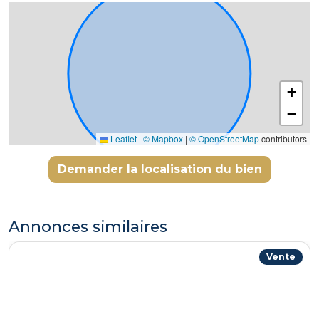
intimité totale. Transports & Commodités :
Emplacement stratégique à proximité immédiate de
la gare RER D de Louvres et d'un accès rapide à
l'Aéroport Roissy CDG. Une maison saine, rare et
complète avec un fort potentiel de valorisation.
+
Contactez Emilie au 06 28 82 82 02 pour une visite !
−
Leaflet
|
© Mapbox
|
© OpenStreetMap
contributors
Demander la localisation du bien
Annonces similaires
Vente