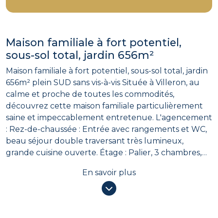
Maison familiale à fort potentiel,
sous-sol total, jardin 656m²
Maison familiale à fort potentiel, sous-sol total, jardin
656m² plein SUD sans vis-à-vis Située à Villeron, au
calme et proche de toutes les commodités,
découvrez cette maison familiale particulièrement
saine et impeccablement entretenue. L'agencement
: Rez-de-chaussée : Entrée avec rangements et WC,
beau séjour double traversant très lumineux,
grande cuisine ouverte. Étage : Palier, 3 chambres,
une salle de bains avec WC. Combles isolés au-
En savoir plus
dessus. Sous-sol total : Buanderie, chaufferie et
grand garage pour 2 voitures. L'extérieur : Une belle
terrasse s'ouvre sur un superbe jardin clos de 656 m²
exposé plein SUD, sans aucun vis-à-vis pour une