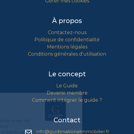
Gérer mes cookies
À propos
Contactez-nous
Politique de confidentialité
Mentions légales
Conditions générales d'utilisation
Le concept
Le Guide
Devenir membre
Comment intégrer le guide ?
Gestion
des Cookies
Contact
Le Guide National Immobilier utilise des
cookies nécessaires au bon
info@guidenationalimmobilier.fr
fonctionnement du site. D’autres catégories de cookies