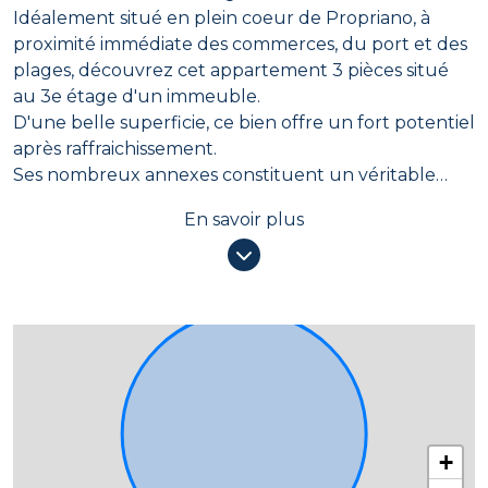
Idéalement situé en plein coeur de Propriano, à
proximité immédiate des commerces, du port et des
plages, découvrez cet appartement 3 pièces situé
au 3e étage d'un immeuble.
D'une belle superficie, ce bien offre un fort potentiel
après raffraichissement.
Ses nombreux annexes constituent un véritable
atout :
En savoir plus
Deux caves privatives ;
Un garage fermé ;
Une place de parking en sous-sol.
Cet appartement représente une excellente
opportunité pour une résidence principale, un pied-
à-terre en Corse ou un investissement locatif.
Les points forts :
+