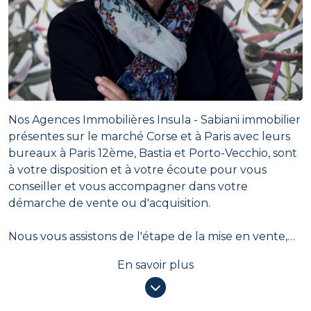
Nos Agences Immobilières Insula - Sabiani immobilier
présentes sur le marché Corse et à Paris avec leurs
bureaux à Paris 12ème, Bastia et Porto-Vecchio, sont
à votre disposition et à votre écoute pour vous
conseiller et vous accompagner dans votre
démarche de vente ou d'acquisition.
Nous vous assistons de l'étape de la mise en vente,
en vous permettant de fixer le meilleur prix pour
En savoir plus
votre bien optimisant ainsi l'efficacité de la réalisation
de votre projet, jusqu'aux démarches administratives
vous permettant d'aboutir à la vente définitive de