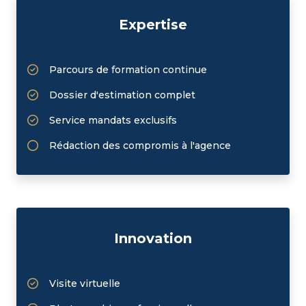
toutes les demandes d'intervention nécessaires au
Expertise
bon déroulement de la vie locative de votre bien.
Indépendants, à taille humaine, nous sommes à
Parcours de formation continue
votre écoute afin de vous aider à trouver la
Dossier d'estimation complet
meilleure solution pour votre projet.
Service mandats exclusifs
Pour nous contacter, vous pouvez nous appeler ou
compléter le formulaire ci-dessous, nous ferons de
Rédaction des compromis à l'agence
notre mieux pour y répondre au plus vite.
Nos 3 agences :
11, rue Jean Jaurès - 20137 Porto-Vecchio
Innovation
3, rue Jacques Faggianelli - 20200 Bastia
25, boulevard de Reuilly - 75012 Paris
Visite virtuelle