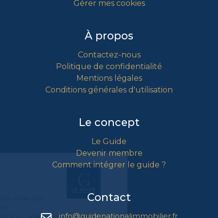
Gérer mes cookies
À propos
Contactez-nous
Politique de confidentialité
Mentions légales
Conditions générales d'utilisation
Le concept
Le Guide
Devenir membre
Comment intégrer le guide ?
Gestion
des Cookies
Contact
Le Guide National Immobilier utilise des
cookies nécessaires au bon
info@guidenationalimmobilier.fr
fonctionnement du site. D’autres catégories de cookies