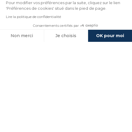
Pour modifier vos préférences par la suite, cliquez sur le lien
'Préférences de cookies' situé dans le pied de page.
Lire la politique de confidentialité
Consentements certifiés par
Non merci
Je choisis
OK pour moi
Axeptio consent
Plateforme de Gestion du Consentement : Personnalisez vos O
Notre plateforme vous permet d'adapter et de gérer vos paramètr
Annuaires du Guide