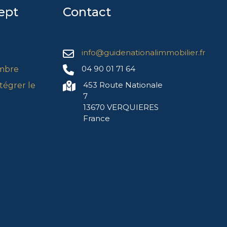
ept
Contact
info@guidenationalimmobilier.fr
04 90 01 71 64
mbre
453 Route Nationale
égrer le
7
13670 VERQUIERES
France