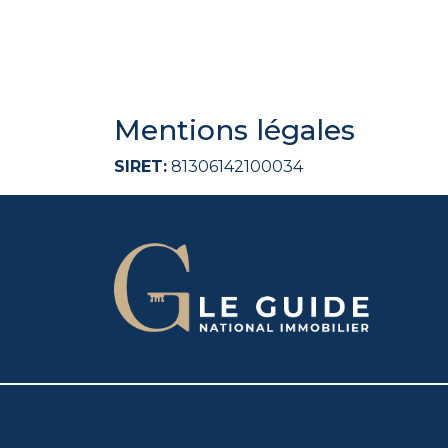
Mentions légales
SIRET:
81306142100034