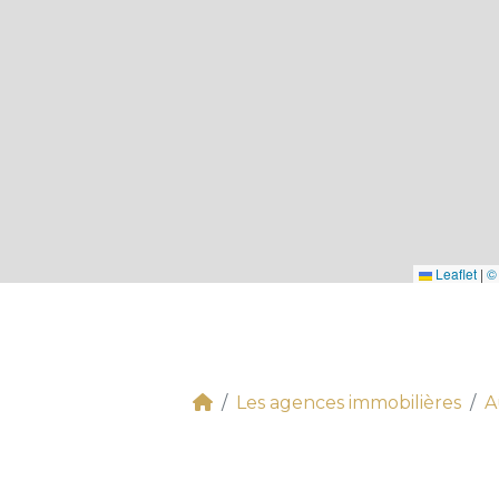
Leaflet
|
©
Les agences immobilières
A