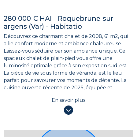
280 000 € HAI - Roquebrune-sur-
argens (Var) - Habitatio
Découvrez ce charmant chalet de 2008, 61 m2, qui
allie confort moderne et ambiance chaleureuse.
Laissez-vous séduire par son ambiance unique. Ce
spacieux chalet de plain-pied vous offre une
luminosité optimale grâce à son exposition sud-est.
La pièce de vie sous forme de véranda, est le lieu
parfait pour savourer vos moments de détente. La
cuisine ouverte récente de 2025, équipée et
aménagée, vous invite à profiter de votre famille ou
En savoir plus
de vos amis, tandis que le poêle à bois crée une
atmosphère chaleureuse lors des soirées d'hiver.
Avec une chambre confortable (grand espace
rangement), un bureau (ou coin nuit), ainsi qu'une
salle d'eau et un wc indépendant, ce bien convient