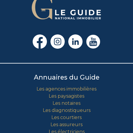
mn. A NOTER : Pour acquérir ce bien, il est
indispensable d'avoir un paiement comptant. Pas de
crédit avec hypothèque. Pas de procédure en cours.
Nombre de lots : 239. Charges : 126 €/mois (parties
communes générales : voiries, piscine, gardien,
éclairage, tennis, snack, barrières?). DPE indice C 150
kWh ep/m2.an et GES indice A 5 kg eqCO2/m2.an.
Les informations sur les risques auxquels ce bien est
exposé sont disponibles sur le site Géorisques. Pour
plus de renseignements, n'hésitez pas à me
contacter au 06 01 43 09 80 ou
Annuaires du Guide
dziakisabelle@gmail.com (EI - RSAC 833 329 998)
Les agences immobilières
Conformément à l'article 6-2 de la loi du 2 janvier
Les paysagistes
1970, le titulaire de la carte professionnelle informe
Les notaires
le signataire que ce document lui est présenté par
Les diagnostiqueurs
une personne dûment habilitée par lui et exerçant
Les courtiers
sous le statut d'agent commercial avec le N° RSAC
Les assureurs
Draguignan : 833 329 998
Les électriciens