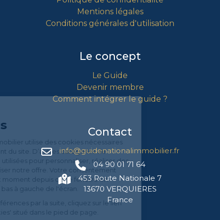
Mentions légales
Conditions générales d'utilisation
Le concept
Le Guide
Devenir membre
Comment intégrer le guide ?
Gestion
des Cookies
Contact
Le Guide National Immobilier utilise des cookies nécessaires
info@guidenationalimmobilier.fr
au bon fonctionnement du site. D’autres catégories de
cookies peuvent être utilisées pour personnaliser, réaliser des
04 90 01 71 64
analyses, afin d'optimiser notre offre. Votre consentement
453 Route Nationale 7
peut être retiré à tout moment depuis cette fenêtre en
13670 VERQUIERES
cliquant sur l'icône en bas à gauche de l'écran.
France
Pour modifier vos préférences par la suite, cliquez sur le lien
'Préférences de cookies' situé dans le pied de page.