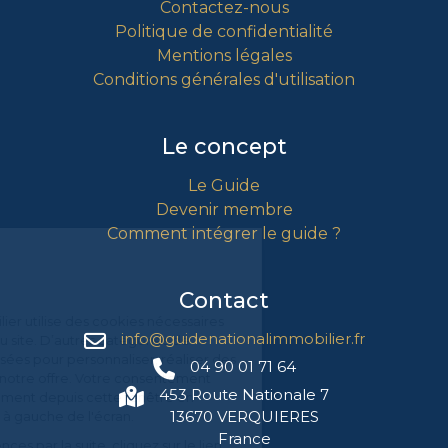
Contactez-nous
Politique de confidentialité
Mentions légales
Conditions générales d'utilisation
Le concept
Le Guide
Devenir membre
Comment intégrer le guide ?
Gestion
des Cookies
Contact
Le Guide National Immobilier utilise des
cookies nécessaires au bon
info@guidenationalimmobilier.fr
fonctionnement du site. D’autres catégories de cookies
peuvent être utilisées pour personnaliser, réaliser des analyses,
04 90 01 71 64
afin d'optimiser notre offre. Votre consentement peut être
453 Route Nationale 7
retiré à tout moment depuis cette fenêtre en cliquant sur
13670 VERQUIERES
l'icône en bas à gauche de l'écran.
France
Pour modifier vos préférences par la suite, cliquez sur le lien