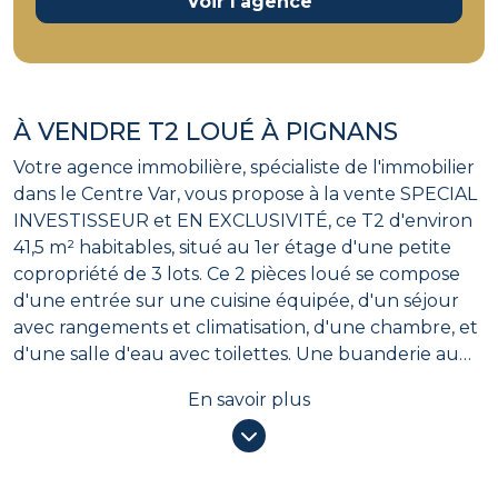
Voir l'agence
À VENDRE T2 LOUÉ À PIGNANS
Votre agence immobilière, spécialiste de l'immobilier
dans le Centre Var, vous propose à la vente SPECIAL
INVESTISSEUR et EN EXCLUSIVITÉ, ce T2 d'environ
41,5 m² habitables, situé au 1er étage d'une petite
copropriété de 3 lots. Ce 2 pièces loué se compose
d'une entrée sur une cuisine équipée, d'un séjour
avec rangements et climatisation, d'une chambre, et
d'une salle d'eau avec toilettes. Une buanderie au
rez-de-chaussée avec cumulus complète cet
En savoir plus
ensemble. Situé en coeur de village à Pignans, cet
investissement locatif se situe à proximité directe de
toutes les commodités, en faisant un appartement
attractif pour la location. Loué 500 + 20 de charges