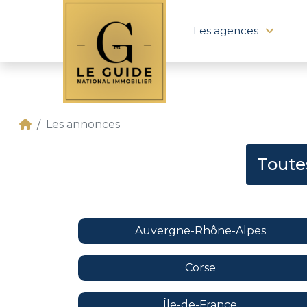
Les agences
Les annonces
Toute
Auvergne-Rhône-Alpes
Corse
Île-de-France