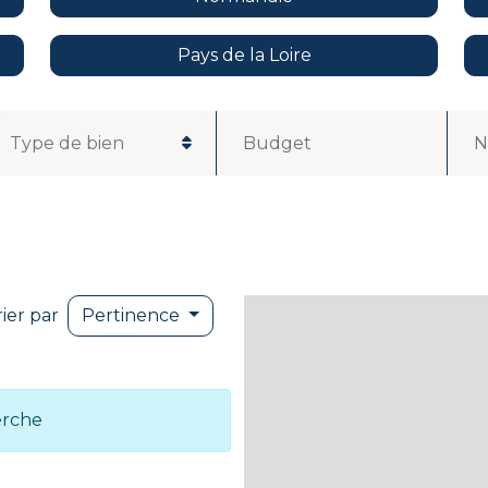
Pays de la Loire
Budget
N
rier par
Pertinence
erche