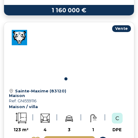
1 160 000 €
Vente
Sainte-Maxime (83120)
Maison
Ref: GNI559116
Maison / villa
123 m²
4
3
1
DPE