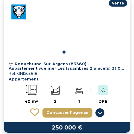
Vente
Roquebrune-Sur-Argens (83380)
Appartement vue mer Les Issambres 2 pièce(s) 31.06 m2
Ref: GNI563818
Appartement
40 m²
2
1
DPE
Contacter l'agence
250 000 €