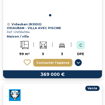
Vidauban (83550)
VIDAUBAN - VILLA AVEC PISCINE
Ref: GNI564964
Maison / villa
99 m²
5
3
DPE
Contacter l'agence
369 000 €
Vente