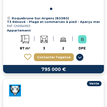
Roquebrune-Sur-Argens (83380)
T3 Rénové - Plage et commerces à pied - Aperçu mer
Ref: GNI564963
Appartement
87 m²
3
2
DPE
Contacter l'agence
795 000 €
Vente