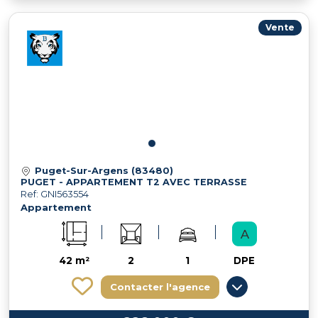
Vente
Puget-Sur-Argens (83480)
PUGET - APPARTEMENT T2 AVEC TERRASSE
Ref: GNI563554
Appartement
42 m²
2
1
DPE
Contacter l'agence