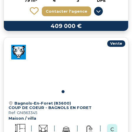
79 m²
4
3
DPE
Contacter l'agence
409 000 €
Vente
Bagnols-En-Foret (83600)
COUP DE COEUR - BAGNOLS EN FORET
Ref: GNI563345
Maison / villa