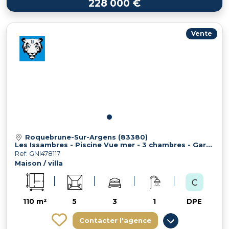
228 000 €
Vente
Roquebrune-Sur-Argens (83380)
Les Issambres - Piscine Vue mer - 3 chambres - Garage
Ref: GNI478117
Maison / villa
110 m²
5
3
1
DPE
Contacter l'agence