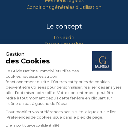
Mentions légales
Conditions générales d'utilisation
Le concept
Le Guide
Devenir membre
Comment intégrer le guide ?
Gestion
des Cookies
Contact
Le Guide National Immobilier utilise des
cookies nécessaires au bon
info@guidenationalimmobilier.fr
fonctionnement du site. D’autres catégories de cookies
peuvent être utilisées pour personnaliser, réaliser des analyses,
04 90 01 71 64
afin d'optimiser notre offre. Votre consentement peut être
453 Route Nationale 7
retiré à tout moment depuis cette fenêtre en cliquant sur
13670 VERQUIERES
l'icône en bas à gauche de l'écran.
France
Pour modifier vos préférences par la suite, cliquez sur le lien
'Préférences de cookies' situé dans le pied de page.
Lire la politique de confidentialité
©
2026
LE GUIDE NATIONAL IMMOBILIER. Tous