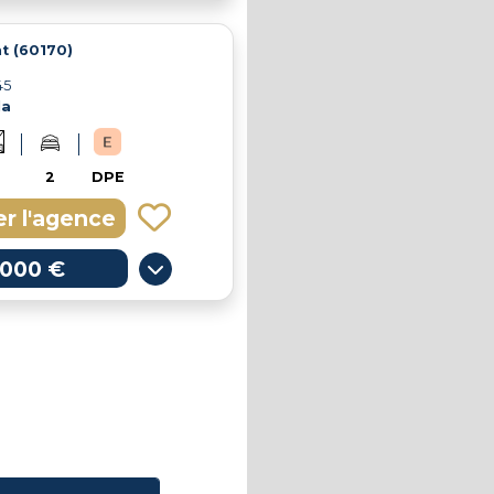
t (60170)
45
la
2
DPE
r l'agence
 000 €