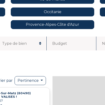
Occitanie
Provence-Alpes-Côte d'Azur
Budget
N
rier par
Pertinence
-Sur-Matz (60490)
VALISES !
27