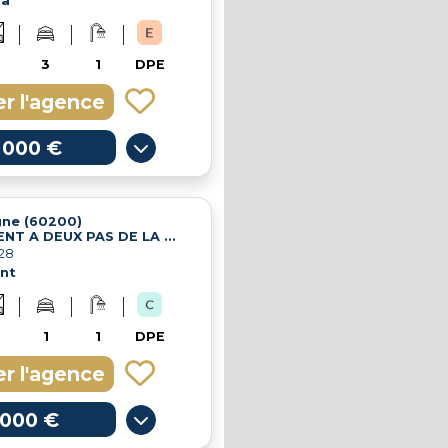
la
3
1
DPE
r l'agence
 000 €
ne (60200)
APPARTEMENT A DEUX PAS DE LA GARE
28
nt
1
1
DPE
r l'agence
 000 €