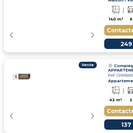
Maison / vil
140 m²
6
Contacte
249
Vente
Compieg
Ref: GNI5649
Apparteme
42 m²
2
Contacte
137