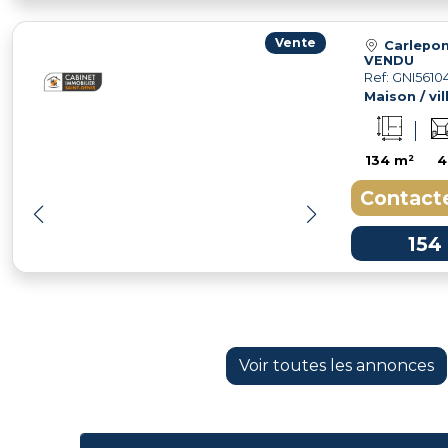
Vente
Carlepon
VENDU
Ref: GNI5610
Maison / vil
134 m²
4
Contacte
154
Voir toutes les annonces