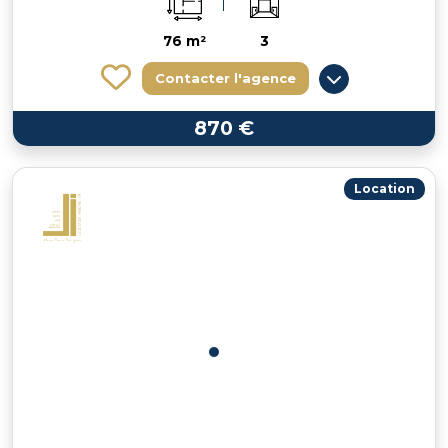
76 m²
3
Contacter l'agence
870 €
Location