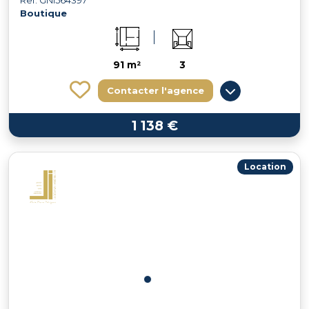
Ref: GNI564397
Boutique
91 m²
3
Contacter l'agence
1 138 €
Location