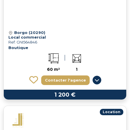
Borgo (20290)
Local commercial
Ref: GNI564846
Boutique
60 m²
1
Contacter l'agence
1 200 €
Location