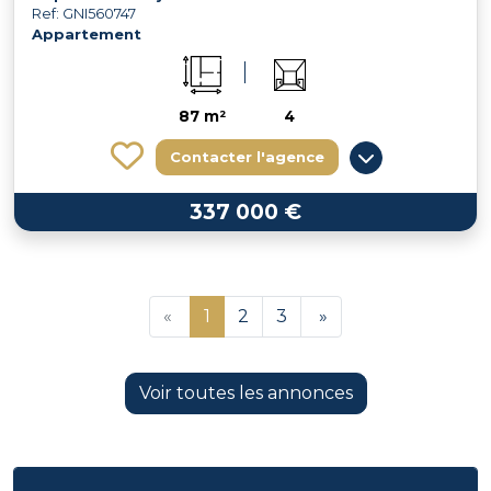
Ref: GNI560747
Appartement
87 m²
4
Contacter l'agence
337 000 €
«
1
2
3
»
Voir toutes les annonces