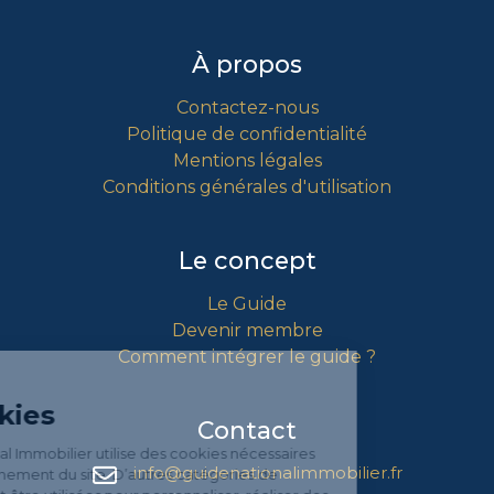
À propos
Contactez-nous
Politique de confidentialité
Mentions légales
Conditions générales d'utilisation
Le concept
Le Guide
Devenir membre
Comment intégrer le guide ?
Gestion
des Cookies
Contact
Le Guide National Immobilier utilise des
cookies nécessaires au bon
info@guidenationalimmobilier.fr
fonctionnement du site. D’autres catégories de cookies