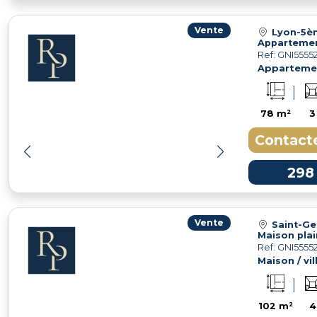
Vente
Lyon-5è
Ref: GNI5555
Apparteme
78 m²
3
Contacte
298
Vente
Saint-Ge
Ref: GNI5555
Maison / vil
102 m²
4