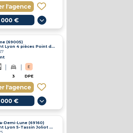
r l'agence
 000 €
me (69005)
Appartement Lyon 4 pièces Point du Jour Garage Point du Jour
27
nt
3
DPE
r l'agence
 000 €
a-Demi-Lune (69160)
Appartement Lyon 5-Tassin Joliot Curie T3 67m²
75