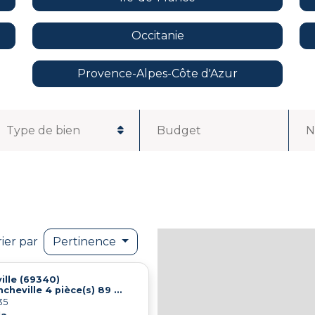
Occitanie
Provence-Alpes-Côte d'Azur
Budget
N
rier par
Pertinence
ille (69340)
Maison Francheville 4 pièce(s) 89 m2
35