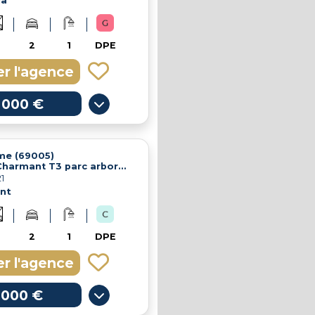
la
2
1
DPE
r l'agence
 000 €
me (69005)
À VENDRE Charmant T3 parc arboré, proche de Tassin et Lyon 5
1
nt
2
1
DPE
r l'agence
 000 €