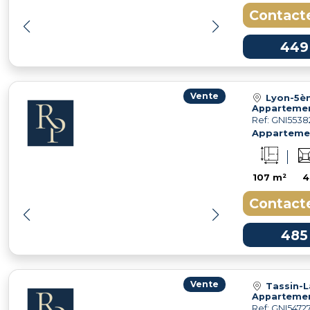
Contacte
449
Vente
Lyon-5è
Ref: GNI5538
Apparteme
107 m²
4
Contacte
485
Vente
Tassin-L
Ref: GNI5472