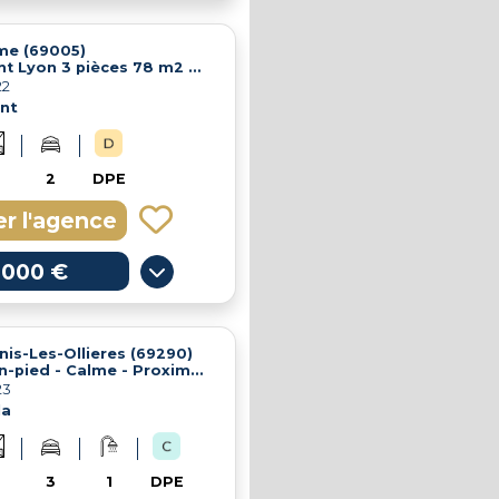
me (69005)
Appartement Lyon 3 pièces 78 m2 Plein Sud
22
nt
2
DPE
r l'agence
 000 €
nis-Les-Ollieres (69290)
Maison plain-pied - Calme - Proximité du centre
23
la
3
1
DPE