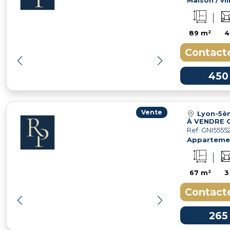
Maison / vil
89 m²
4
Contacte
450
Vente
Lyon-5è
Ref: GNI55552
Apparteme
67 m²
3
Contacte
265