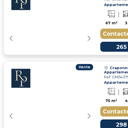
Apparteme
67 m²
3
Contacte
265
Vente
Craponn
Ref: GNI5437
Apparteme
75 m²
4
Contacte
298