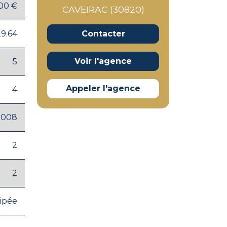
.00 €
CAVEIRAC (30820)
29.64
Contacter
Voir l'agence
5
Appeler l'agence
4
2008
2
2
ipée