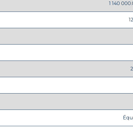
1 140 000
1
Équ