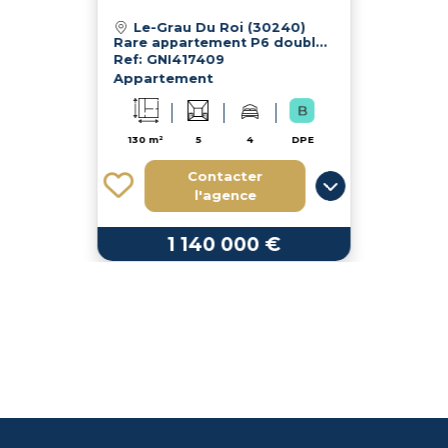
Le-Grau Du Roi (30240)
Rare appartement P6 double Vue Mer Le Grau du Roi
Ref: GNI417409
Appartement
130 m²
5
4
DPE
Contacter
l'agence
1 140 000 €