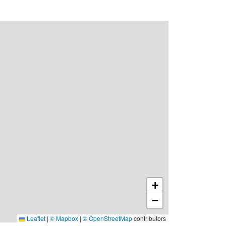
+
−
Leaflet
|
© Mapbox
|
© OpenStreetMap
contributors