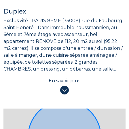
Duplex
Exclusivité - PARIS 8EME (75008) rue du Faubourg
Saint Honoré - Dans immeuble haussmannien, au
6ème et 7ème étage avec ascenseur, bel
appartement RENOVE de 112, 20 m2 au sol (95,22
m2 carrez). Il se compose d'une entrée / dun salon /
salle à manger, dune cuisine séparée aménagée /
équipée, de toilettes séparées. 2 grandes
CHAMBRES, un dressing, un débarras, une salle
deau avec toilettes. Adresse prisée étage élevé au
En savoir plus
calme - DPE : C / C - Habitable de suite Porte blindée
- Double vitrage - Chauffage individuel gaz - Une
grande CAVE complète ce bien. DPE : C / C Proche
de toutes les commodités : écoles, commerces et
transports (métros ligne 1, 2, 6, 9) et RER A < 10 min à
pied. Proximité quartier TERNES / PLACE DE
lETOILE. A voir très vite ! Pour toute demande de