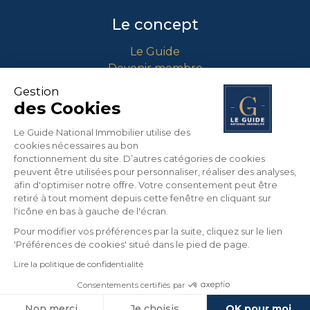
Le concept
Le Guide
Devenir membre
Comment intégrer le guide ?
Gestion
des Cookies
Contact
Le Guide National Immobilier utilise des
cookies nécessaires au bon
info@guidenationalimmobilier.fr
fonctionnement du site. D’autres catégories de cookies
peuvent être utilisées pour personnaliser, réaliser des analyses,
04 90 01 71 64
afin d'optimiser notre offre. Votre consentement peut être
453 Route Nationale 7
retiré à tout moment depuis cette fenêtre en cliquant sur
13670 VERQUIERES
l'icône en bas à gauche de l'écran.
France
Pour modifier vos préférences par la suite, cliquez sur le lien
'Préférences de cookies' situé dans le pied de page.
Lire la politique de confidentialité
©
2026
LE GUIDE NATIONAL IMMOBILIER. Tous
droits réservés.
Consentements certifiés par
Edité par la société du Guide National Immobilier
Non merci
Je choisis
OK pour moi