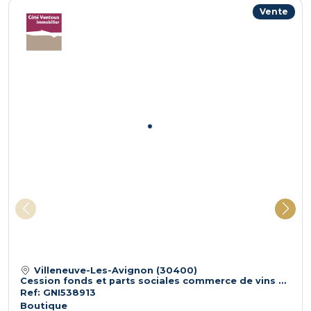
sur le site GEORISQUES : www.georisques.gouv.fr
Vente
Villeneuve-Les-Avignon (30400)
Cession fonds et parts sociales commerce de vins & spiritueux à forte notoriété
Ref: GNI538913
Boutique