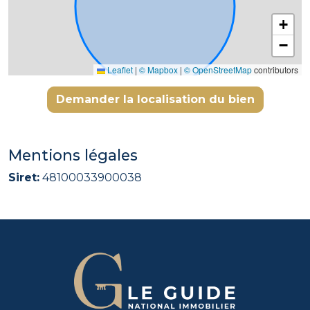
+
−
Leaflet
|
© Mapbox
|
© OpenStreetMap
contributors
Demander la localisation du bien
Mentions légales
Siret:
48100033900038