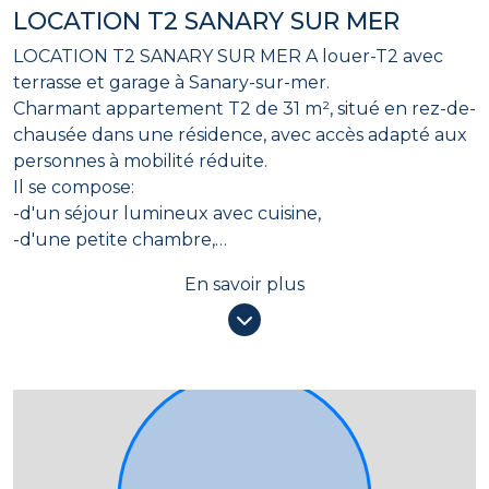
LOCATION T2 SANARY SUR MER
LOCATION T2 SANARY SUR MER A louer-T2 avec
terrasse et garage à Sanary-sur-mer.
Charmant appartement T2 de 31 m², situé en rez-de-
chausée dans une résidence, avec accès adapté aux
personnes à mobilité réduite.
Il se compose:
-d'un séjour lumineux avec cuisine,
-d'une petite chambre,
-d'une salle d'eau avec toilette
En savoir plus
Vous profiterez également d'une agréable terrasse
de 10,70 m², idéale pour les beaux jours, avec une
exposition nord-est.
Loyer 800euros/mois + Charges- dépôt de garantie
1500euros - frais d'agence 403euros
Delphine GULLO 06.79.12.06.55