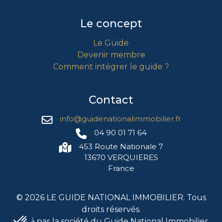
Le concept
Le Guide
Devenir membre
Comment intégrer le guide ?
Contact
r utilise des cookies nécessaires
info@guidenationalimmobilier.fr
ite. D’autres catégories de
es pour personnaliser, réaliser des
04 90 01 71 64
notre offre. Votre consentement
453 Route Nationale 7
ent depuis cette fenêtre en
13670 VERQUIERES
à gauche de l'écran.
France
 par la suite, cliquez sur le lien
tué dans le pied de page.
té
©
2026
LE GUIDE NATIONAL IMMOBILIER. Tous
droits réservés.
ertifiés par
Edité par la société du Guide National Immobilier