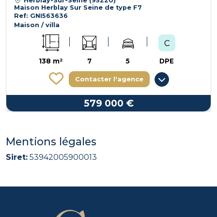
Herblay-Sur-Seine (95220)
Maison Herblay Sur Seine de type F7
Ref: GNI563636
Maison / villa
138 m²
7
5
DPE
Contacter l'agence
579 000 €
Mentions légales
Siret:
53942005900013