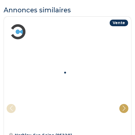
25m², et un bureau.
Annonces similaires
Cette ensemble immobilier et rare par ses volumes,
Vente
et ces possibilités d'évolution par la possibilité de
diviser les lots bâtis et / ou la construction
d'habitations supplémentaires.
L'AMIRAUTÉ IMMOBILIER : 01.30.76.50.00