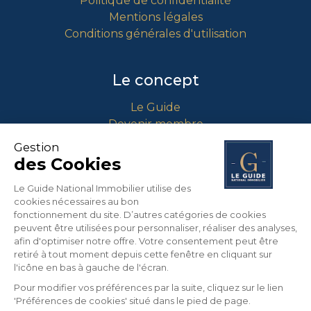
Politique de confidentialité
Mentions légales
Conditions générales d'utilisation
Le concept
Le Guide
Devenir membre
Comment intégrer le guide ?
Gestion
des Cookies
Contact
Le Guide National Immobilier utilise des
cookies nécessaires au bon
info@guidenationalimmobilier.fr
fonctionnement du site. D’autres catégories de cookies
peuvent être utilisées pour personnaliser, réaliser des analyses,
04 90 01 71 64
afin d'optimiser notre offre. Votre consentement peut être
453 Route Nationale 7
retiré à tout moment depuis cette fenêtre en cliquant sur
13670 VERQUIERES
l'icône en bas à gauche de l'écran.
France
Pour modifier vos préférences par la suite, cliquez sur le lien
'Préférences de cookies' situé dans le pied de page.