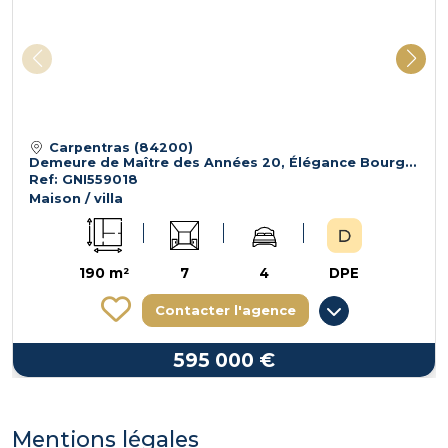
www.georisques.gouv.fr »
Carpentras (84200)
Demeure de Maître des Années 20, Élégance Bourgeoise de plus de 200m² avec 4 Suites parentales, jardin, sous sol et garage - Carpentras
Ref: GNI559018
Maison / villa
190 m²
7
4
DPE
Contacter l'agence
595 000 €
Mentions légales