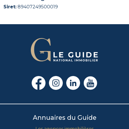
Siret:
89407249500019
Annuaires du Guide
Les agences immobilières