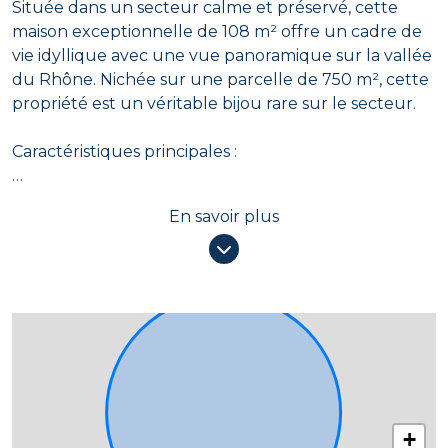
Située dans un secteur calme et préservé, cette
maison exceptionnelle de 108 m² offre un cadre de
vie idyllique avec une vue panoramique sur la vallée
du Rhône. Nichée sur une parcelle de 750 m², cette
propriété est un véritable bijou rare sur le secteur.
Caractéristiques principales :
Surface habitable : 110 m²
En savoir plus
Chambres : Trois spacieuses chambres pour le
confort de toute la famille.
Équipements : Profitez d'un pool house pour des
moments de détente, et d'une 4ème chambre
(13M2) avec une seconde cuisine d'été entièrement
aménagée , pour les soirées d'hiver et une salle
d'eau. Dans la maison principale vous disposez d'un
système de climatisation réversible pour un climat
optimal toute l'année.
+
Diagnostic énergétique : Catégorie C pour une