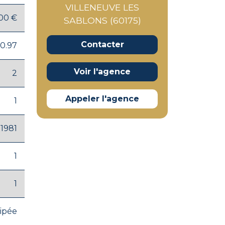
VILLENEUVE LES
00 €
SABLONS (60175)
Contacter
0.97
Voir l'agence
2
Appeler l'agence
1
1981
1
1
ipée