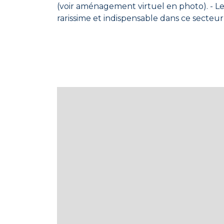
(voir aménagement virtuel en photo). - ​Le grand luxe du stationnement : Vendu avec un grand garage privatif avec atelier (un actif
rarissime et indispensable dans ce secteur très prisé) et une cave foncti
des activités du lac, tout en restant à proximit
techniques : - ​Surface : 71,2 m² Carrez / 84 m² au sol. - ​Copropriété des années 80 de qualité (67 lots). - ​Charges annuelles : environ 2000
euros(chauffage collectif inclus). ​Un véritable coup de cœur pour les amoureux du lac ou pour un projet de résidence secondaire haut de
gamme. ​Pour organiser une visite, contactez Myriame, votre Conseillère de proximité. Sous réserve de l'acceptation de l'offre par les
vendeurs.