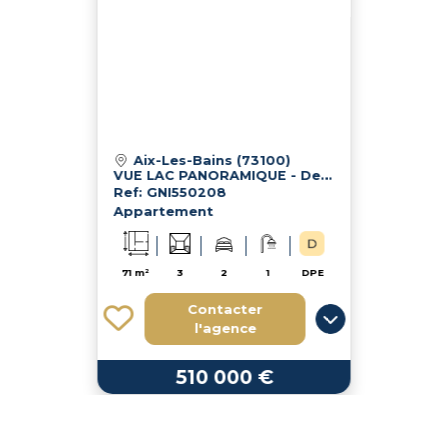
Aix-Les-Bains (73100)
VUE LAC PANORAMIQUE - Dernier Étage- 84 m² (71 m² Carrez) + Gara
Ref: GNI550208
Appartement
71 m²
3
2
1
DPE
Contacter
l'agence
510 000 €