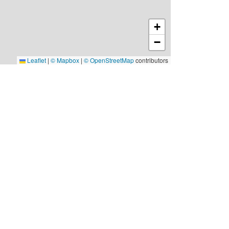
+
−
Leaflet
|
© Mapbox
|
© OpenStreetMap
contributors