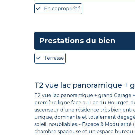
En copropriété
Prestations du bien
Terrasse
T2 vue lac panoramique + 
T2 vue lac panoramique + grand Garage + Cave 
première ligne face au Lac du Bourget, d
ascenseur d’une résidence très bien entretenue. ​Les prestations exclusives de ce bien : - Panorama Unique : 
unique, dominante et totalement dégagée 
soleil inoubliables. - Espace & Modularité (Potentiel 2 chambres) : Un séjour baigné de clarté, une cuisine indépendante avec cellier, une
chambre spacieuse et un espace bureau o