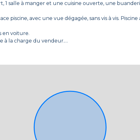
, 1 salle à manger et une cuisine ouverte, une buanderie
ace piscine, avec une vue dégagée, sans vis à vis. Piscine 
en voiture.
e à la charge du vendeur.
 Agence immobilière Mer et Prestige Benicimmo au 04.98
ce bien est exposé sont disponibles sur le site Géorisque