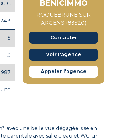
BENICIMMO
00 €
ROQUEBRUNE SUR
124.3
ARGENS (83520)
Contacter
5
Voir l'agence
3
Appeler l'agence
1987
cune
², avec une belle vue dégagée, sise en
ite parentale avec salle d'eau et WC, un