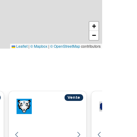
+
−
Leaflet
|
© Mapbox
|
© OpenStreetMap
contributors
Vente