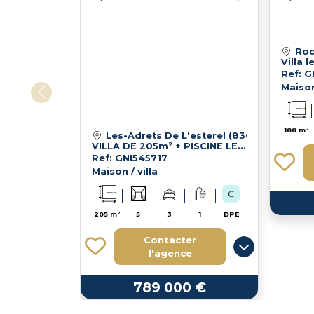
Roq
Ref: 
Maison 
188 m²
Les-Adrets De L'esterel (83600)
VILLA DE 205m² + PISCINE LES ADRETS
Ref: GNI545717
Maison / villa
205 m²
5
3
1
DPE
Contacter
l'agence
789 000 €