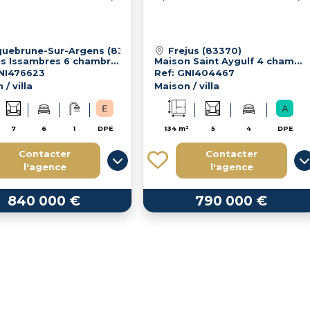
uebrune-Sur-Argens (83380)
Frejus (83370)
Villa les Issambres 6 chambres - 188 m² - Piscine - T3/4 indépendant
Maison Saint Aygulf 4 chambres - Piscine
GNI476623
Ref: GNI404467
/ villa
Maison / villa
7
6
1
DPE
134 m²
5
4
DPE
Contacter
Contacter
l'agence
l'agence
840 000 €
790 000 €