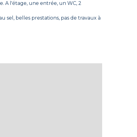
. A l'étage, une entrée, un WC, 2
au sel, belles prestations, pas de travaux à
.11.40.00
s : www.georisques.gouv.fr