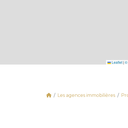
Leaflet
|
©
Les agences immobilières
Pr