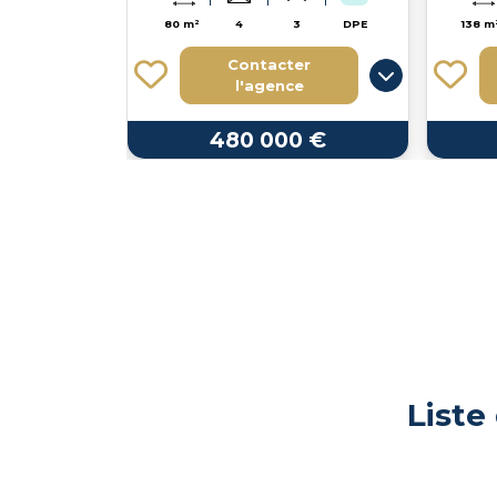
80 m²
4
3
DPE
138 m
Contacter
l'agence
480 000 €
Liste