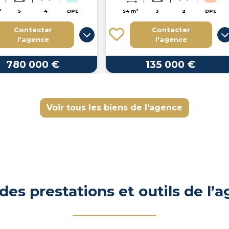
²
5
4
DPE
54 m²
3
2
DPE
Contacter
Contacter
l'agence
l'agence
780 000 €
135 000 €
Voir tous les biens de l'agence
 des prestations et outils de l’