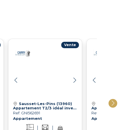
Vente
Sausset-Les-Pins (13960)
Carry-Le-Rouet
Appartement T2/3 idéal investissement locatif !
Ref: GNI562691
Ref: GNI563889
Appartement
Appartement