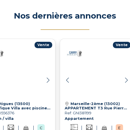
Nos dernières annonces
Vente
Vente
tigues (13500)
Marseille-2ème (13002)
Magnifique Villa avec piscine dans les vignes à Saint Julien Les Martigues !
APPARTEMENT T3 Rue Pierre Albrand (2eme)
NI556376
Ref: GNI381199
/ villa
Appartement