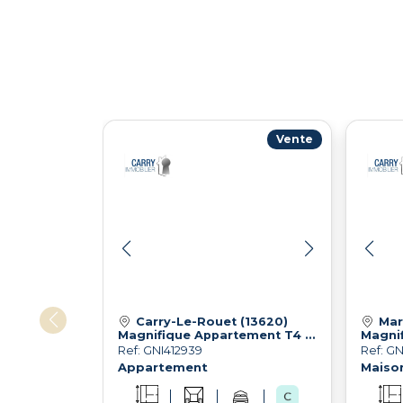
Vente
Carry-Le-Rouet (13620)
Mar
Magnifique Appartement T4 en plein centre ville de Carry le Rouet
Ref: GNI412939
Ref: G
Appartement
Maison 