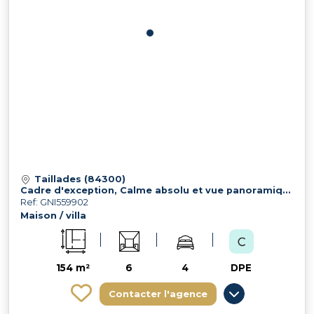
Taillades (84300)
Cadre d'exception, Calme absolu et vue panoramique
Ref: GNI559902
Maison / villa
154 m²
6
4
DPE
Contacter l'agence