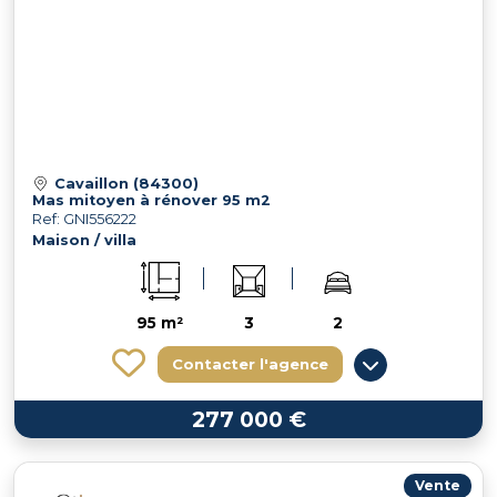
Cavaillon (84300)
Mas mitoyen à rénover 95 m2
Ref: GNI556222
Maison / villa
95 m²
3
2
Contacter l'agence
277 000 €
Vente