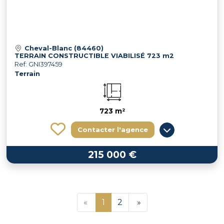
Cheval-Blanc (84460)
TERRAIN CONSTRUCTIBLE VIABILISÉ 723 m2
Ref: GNI397459
Terrain
723 m²
Contacter l'agence
215 000 €
«
1
2
»