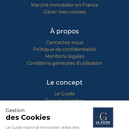
Marché immobilier en France
Gérer mes cookies
À propos
Contactez-nous
Politique de confidentialité
Mentions légales
Conditions générales d'utilisation
Le concept
Le Guide
Devenir membre
Comment intégrer le guide ?
Gestion
des Cookies
Contact
Le Guide National Immobilier utilise des