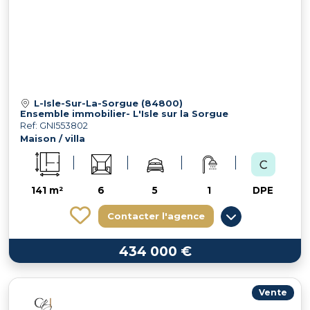
L-Isle-Sur-La-Sorgue (84800)
Ensemble immobilier- L'Isle sur la Sorgue
Ref: GNI553802
Maison / villa
141 m²
6
5
1
DPE
Contacter l'agence
434 000 €
Vente