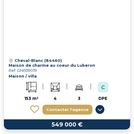
Cheval-Blanc (84460)
Maison de charme au coeur du Luberon
Ref: GNI559019
Maison / villa
153 m²
4
3
DPE
Contacter l'agence
549 000 €