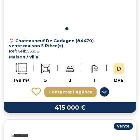
Chateauneuf De Gadagne (84470)
vente maison 5 Pièce(s)
Ref: GNI555398
Maison / villa
149 m²
5
3
1
DPE
Contacter l'agence
415 000 €
Vente