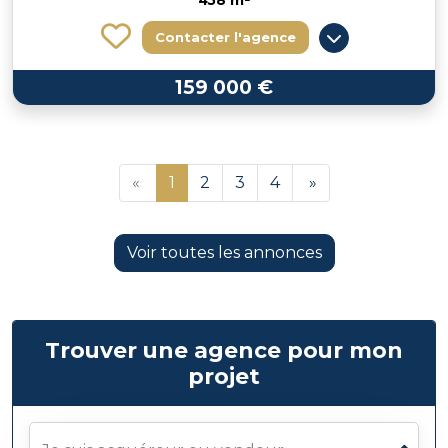
458 m²
Contacter l'agence
159 000 €
«
1
2
3
4
»
Voir toutes les annonces
Trouver une agence pour mon
projet