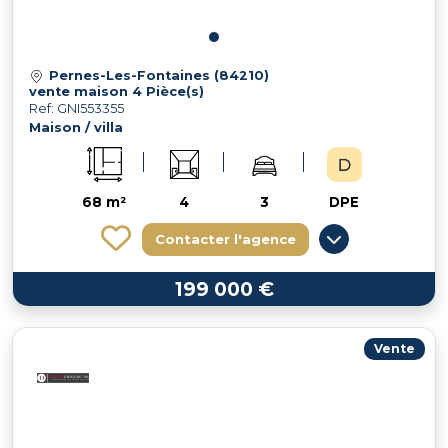
Pernes-Les-Fontaines (84210)
vente maison 4 Pièce(s)
Ref: GNI553355
Maison / villa
68 m²
4
3
DPE
Contacter l'agence
199 000 €
Vente