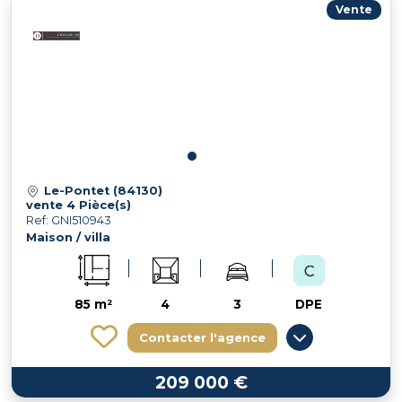
Vente
Le-Pontet (84130)
vente 4 Pièce(s)
Ref: GNI510943
Maison / villa
85 m²
4
3
DPE
Contacter l'agence
209 000 €