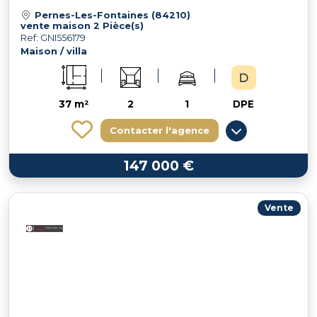
Pernes-Les-Fontaines (84210)
vente maison 2 Pièce(s)
Ref: GNI556179
Maison / villa
37 m²
2
1
DPE
Contacter l'agence
147 000 €
Vente