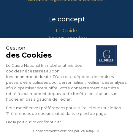
Le concept
Le Guide
Devenir membre
Comment intégrer le guide ?
Gestion
des Cookies
Contact
Le Guide National Immobilier utilise des
cookies nécessaires au bon
info@guidenationalimmobilier.fr
fonctionnement du site. D’autres catégories de cookies
peuvent être utilisées pour personnaliser, réaliser des analyses,
04 90 01 71 64
afin d'optimiser notre offre. Votre consentement peut être
453 Route Nationale 7
retiré à tout moment depuis cette fenêtre en cliquant sur
13670 VERQUIERES
l'icône en bas à gauche de l'écran.
France
Pour modifier vos préférences par la suite, cliquez sur le lien
'Préférences de cookies' situé dans le pied de page.
Lire la politique de confidentialité
©
2026
LE GUIDE NATIONAL IMMOBILIER. Tous
droits réservés.
Consentements certifiés par