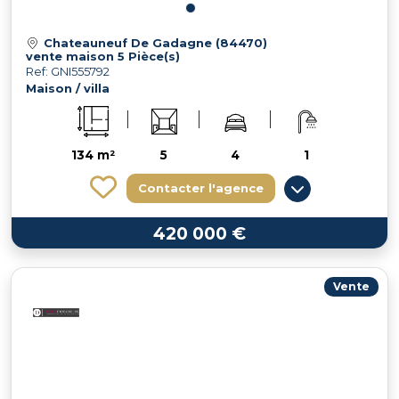
Chateauneuf De Gadagne (84470)
vente maison 5 Pièce(s)
Ref: GNI555792
Maison / villa
134 m²
5
4
1
Contacter l'agence
420 000 €
Vente