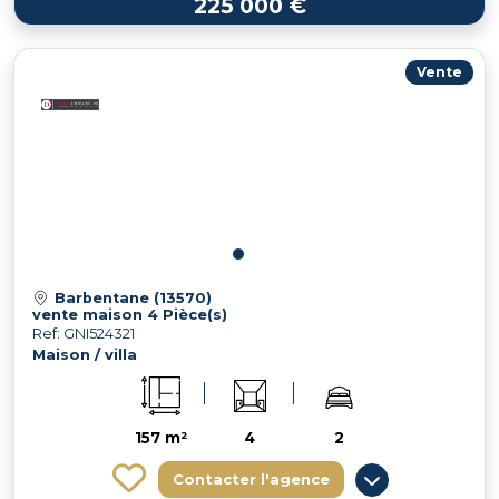
225 000 €
Vente
Barbentane (13570)
vente maison 4 Pièce(s)
Ref: GNI524321
Maison / villa
157 m²
4
2
Contacter l'agence