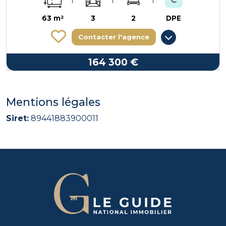
63 m²
3
2
DPE
Contacter l'agence
164 300 €
Mentions légales
Siret:
89441883900011