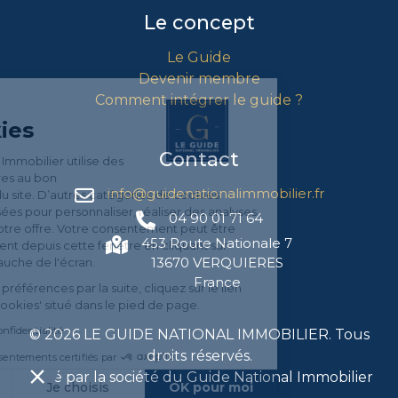
Le concept
Le Guide
Devenir membre
Comment intégrer le guide ?
Gestion
des Cookies
Contact
Le Guide National Immobilier utilise des
cookies nécessaires au bon
info@guidenationalimmobilier.fr
fonctionnement du site. D’autres catégories de cookies
peuvent être utilisées pour personnaliser, réaliser des analyses,
04 90 01 71 64
afin d'optimiser notre offre. Votre consentement peut être
453 Route Nationale 7
retiré à tout moment depuis cette fenêtre en cliquant sur
13670 VERQUIERES
l'icône en bas à gauche de l'écran.
France
Pour modifier vos préférences par la suite, cliquez sur le lien
'Préférences de cookies' situé dans le pied de page.
Lire la politique de confidentialité
©
2026
LE GUIDE NATIONAL IMMOBILIER. Tous
droits réservés.
Consentements certifiés par
Edité par la société du Guide National Immobilier
Non merci
Je choisis
OK pour moi