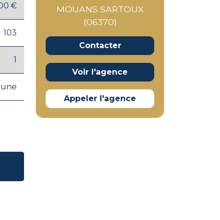
00 €
MOUANS SARTOUX
(06370)
103
Contacter
1
Voir l'agence
cune
Appeler l'agence