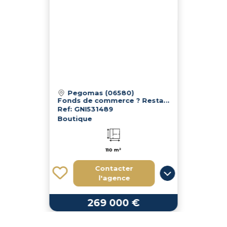
Pegomas (06580)
Fonds de commerce ? Restaurant « La Tavola des Gones » Pégomas
Ref: GNI531489
Boutique
110 m²
Contacter
l'agence
269 000 €