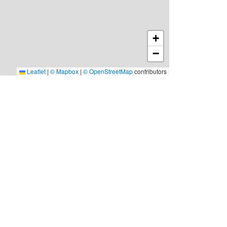
+
−
Leaflet
|
© Mapbox
|
© OpenStreetMap
contributors