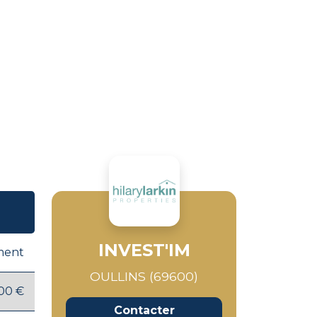
INVEST'IM
ment
OULLINS (69600)
00 €
Contacter