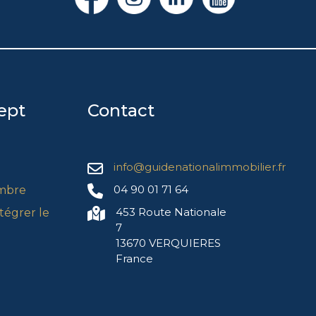
ept
Contact
info@guidenationalimmobilier.fr
04 90 01 71 64
mbre
453 Route Nationale
égrer le
7
13670 VERQUIERES
France