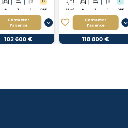
4
3
1
DPE
82 m²
4
3
1
DPE
Contacter
Contacter
l'agence
l'agence
102 600 €
118 800 €