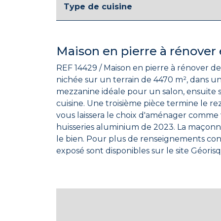
Type de cuisine
Maison en pierre à rénove
REF 14429 / Maison en pierre à rénover de 154 m² L'immobilier par Remi Serais FLERS vous propose cette maison à réno
nichée sur un terrain de 4470 m², dans un secteur calme à
mezzanine idéale pour un salon, ensuite 
cuisine. Une troisième pièce termine le re
vous laissera le choix d'aménager comme vous le souhaitez. Quelques travaux récents ont été fa
huisseries aluminium de 2023. La maçonnerie, la toiture et 
le bien. Pour plus de renseignements contactez l'immobilier par Remi Serais FLERS ! Les informations sur les risques auxquels ce bien est
exposé sont disponibles sur le site Géori