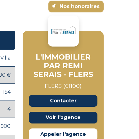
Nos honoraires
L'IMMOBILIER
Villa
PAR REMI
SERAIS - FLERS
00 €
FLERS (61100)
154
Contacter
4
Voir l'agence
1900
Appeler l'agence