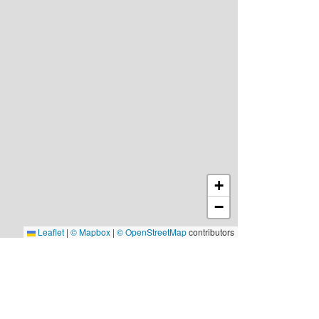
+
−
Leaflet
|
© Mapbox
|
© OpenStreetMap
contributors