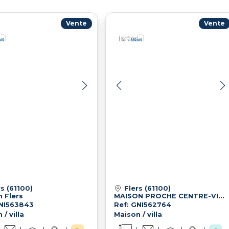
Vente
Vente
rs (61100)
Flers (61100)
 Flers
MAISON PROCHE CENTRE-VILLE
GNI563843
Ref: GNI562764
/ villa
Maison / villa