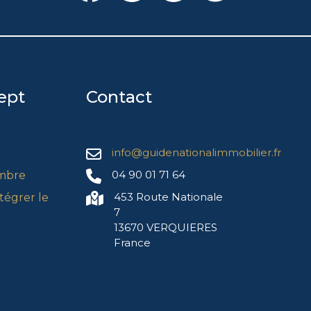
ept
Contact
info@guidenationalimmobilier.fr
04 90 01 71 64
mbre
453 Route Nationale
égrer le
7
13670 VERQUIERES
France