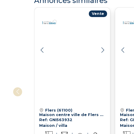
Annonces similaires
Vente
Flers (61100)
Fle
Maison centre ville de Flers proximité immédiate des commerces
Maison
Ref: GNI563932
Ref: 
Maison / villa
Maison 