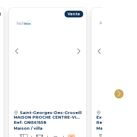
Vente
Saint-Georges-Des-Groseillers (61100)
Domfront-En-Po
MAISON PROCHE CENTRE-VILLE !
Ref: GNI561558
Ref: GNI558217
Maison / villa
Maison / villa