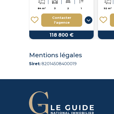
84 m²
3
2
1
92 m²
Contacter
l'agence
118 800 €
Mentions légales
Siret:
82014508400019