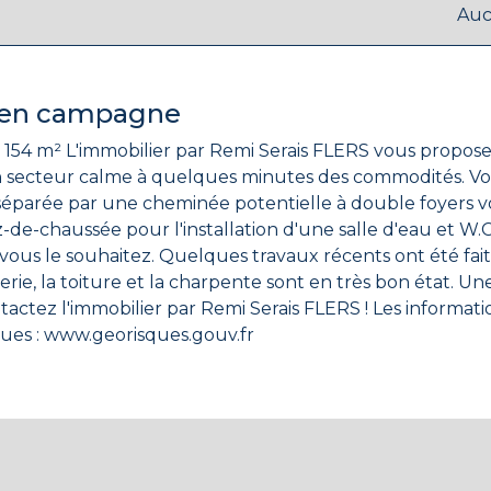
Au
r en campagne
ver. Cette maison est
 quelques minutes des commodités. Vous entrerez dans une grande pièce avec
séparée par une cheminée potentielle à double foyers v
z-de-chaussée pour l'installation d'une salle d'eau et W.
its tels que l'assainissement de 2023, les
la charpente sont en très bon état. Une dépendance en pierre vient compléter
sques : www.georisques.gouv.fr