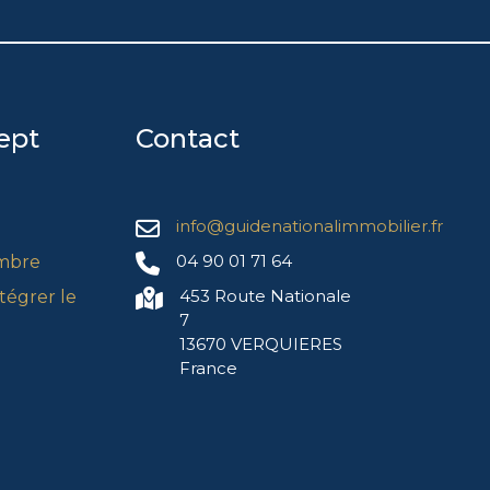
ept
Contact
info@guidenationalimmobilier.fr
04 90 01 71 64
mbre
453 Route Nationale
égrer le
7
13670 VERQUIERES
France