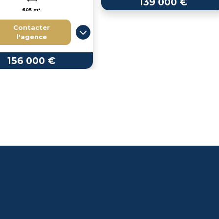
139 000 €
605 m²
Contacter
l'agence
156 000 €