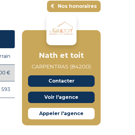
Nos honoraires
Nath et toit
rrain
CARPENTRAS (84200)
00 €
Contacter
593
Voir l'agence
Appeler l'agence