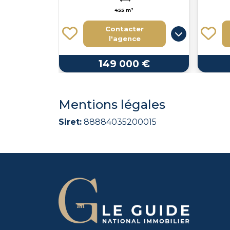
455 m²
Contacter
l'agence
149 000 €
Mentions légales
Siret:
88884035200015