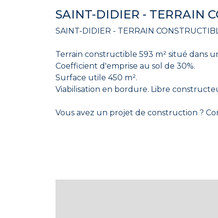
SAINT-DIDIER - TERRAIN 
SAINT-DIDIER - TERRAIN CONSTRUCTIBLE
Terrain constructible 593 m² situé dans u
Coefficient d'emprise au sol de 30%.
Surface utile 450 m².
Viabilisation en bordure. Libre constructe
Vous avez un projet de construction ? C
Patricia VIVARES agent commerciale N°
404010282
Les informations sur les risques auxquels
Pernes-Les-Fontaines, Mazan, Le Beauce