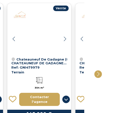
Vente
Chateauneuf De Gadagne (84470)
Chateauneuf D
CHATEAUNEUF DE GADAGNE TERRAIN A BATIR DE 354 M2
Ref: GNI479979
Ref: GNI479983
Terrain
Terrain
354 m²
368 m²
Contacter
Contact
l'agence
l'agen