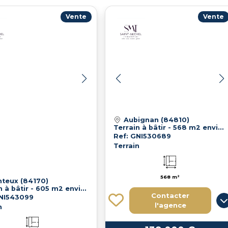
Vente
Vente
Aubignan (84810)
Terrain à bâtir - 568 m2 environ - Aubignan - Viabilisé - Libre constructeur
Ref: GNI530689
Terrain
568 m²
teux (84170)
Terrain à bâtir - 605 m2 environ - Monteux - Viabilisé
Contacter
GNI543099
l'agence
n