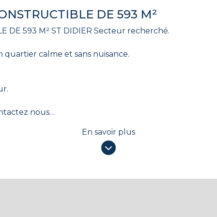
CONSTRUCTIBLE DE 593 M²
 DE 593 M² ST DIDIER Secteur recherché.
n quartier calme et sans nuisance.
ur.
ontactez nous
En savoir plus
RSAC Avignon
 ce bien est exposé sont disponibles sur le site GEORISQ
t, La-Roque-Sur-Pernes, Venasque