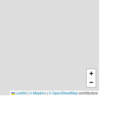
+
−
Leaflet
|
© Mapbox
|
© OpenStreetMap
contributors