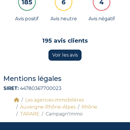
185
6
4
Avis positif
Avis neutre
Avis négatif
195 avis clients
Voir les avis
Mentions légales
SIRET:
44780367700023
Les agences immobilières
Auvergne-Rhône-Alpes
Rhône
TARARE
Campagn'Immo