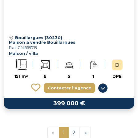
Bouillargues (30230)
Maison à vendre Bouillargues
Ref: GNI559719
Maison / villa
151 m²
6
5
1
DPE
Contacter l'agence
399 000 €
«
1
2
»