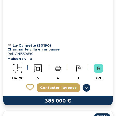
La-Calmette (30190)
Charmante villa en impasse
Ref: GNI560690
Maison / villa
114 m²
5
4
1
DPE
Contacter l'agence
385 000 €