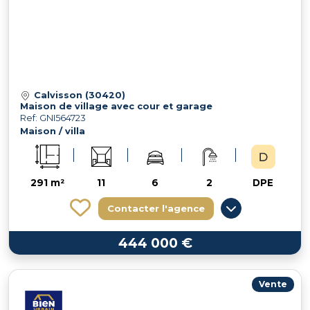
Calvisson (30420)
Maison de village avec cour et garage
Ref: GNI564723
Maison / villa
291 m²
11
6
2
DPE
Contacter l'agence
444 000 €
Vente