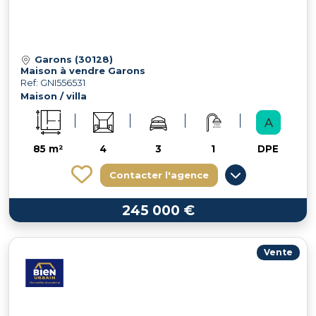
Garons (30128)
Maison à vendre Garons
Ref: GNI556531
Maison / villa
85 m²
4
3
1
DPE
Contacter l'agence
245 000 €
Vente