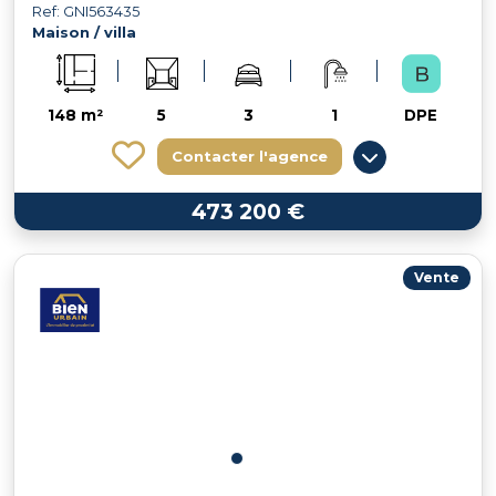
Ref: GNI563435
Maison / villa
148 m²
5
3
1
DPE
Contacter l'agence
473 200 €
Vente