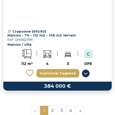
Craponne (69290)
Maison - T4 - 112 m2 - 146 m2 terrain
Ref: GNI562398
Maison / villa
112 m²
4
3
DPE
Contacter l'agence
384 000 €
«
1
2
3
4
»