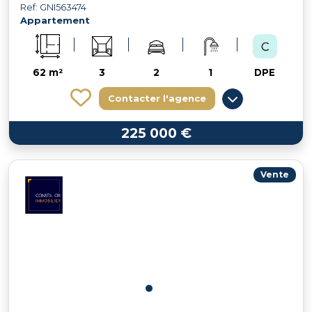
Ref: GNI563474
Appartement
62 m²
3
2
1
DPE
Contacter l'agence
225 000 €
Vente