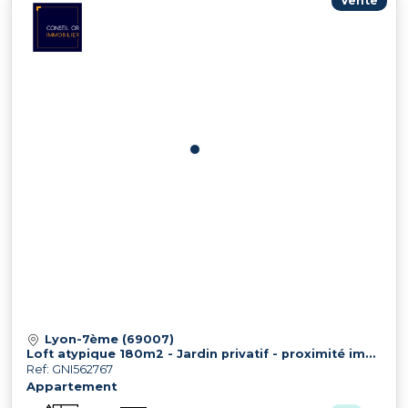
Vente
Lyon-7ème (69007)
Loft atypique 180m2 - Jardin privatif - proximité immédiate métro B Lyon Gerland
Ref: GNI562767
Appartement