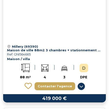
Millery (69390)
Maison de ville 88m2 3 chambres + stationnement + terrasses
Ref: GNI564665
Maison / villa
88 m²
4
3
DPE
Contacter l'agence
419 000 €