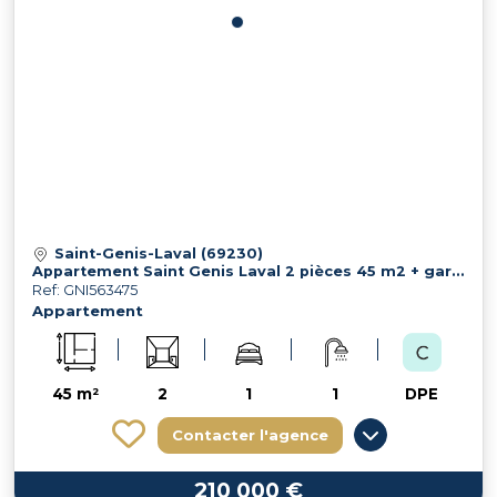
Saint-Genis-Laval (69230)
Appartement Saint Genis Laval 2 pièces 45 m2 + garage
Ref: GNI563475
Appartement
45 m²
2
1
1
DPE
Contacter l'agence
210 000 €