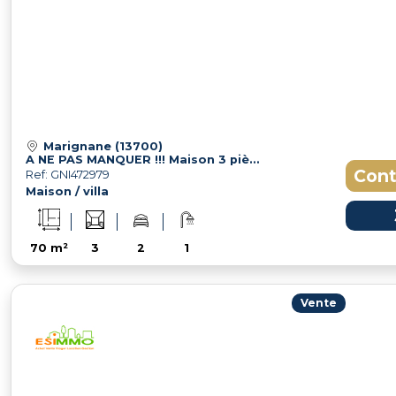
Marignane (13700)
A NE PAS MANQUER !!! Maison 3 pièces
Cont
Ref: GNI472979
Maison / villa
70 m²
3
2
1
Vente