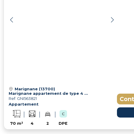
Marignane (13700)
Marignane appartement de type 4 en 1 er étage possibilité de garage en sus
Cont
Ref: GNI563821
Appartement
70 m²
4
2
DPE