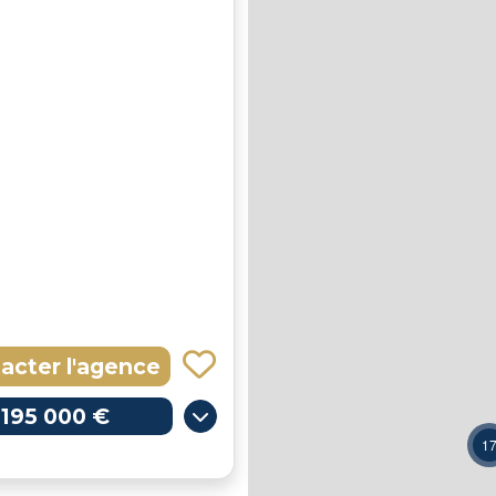
acter l'agence
195 000 €
1