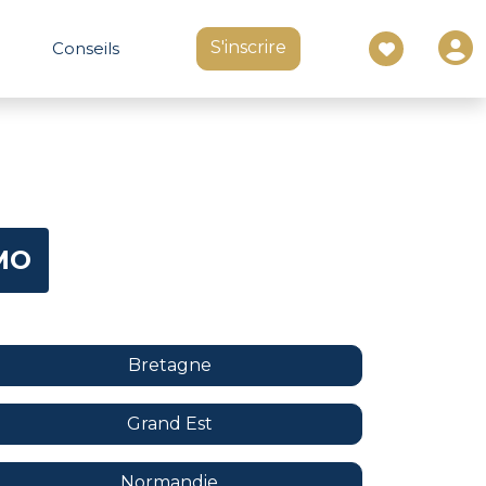
S'inscrire
Conseils
MO
Bretagne
Grand Est
Normandie