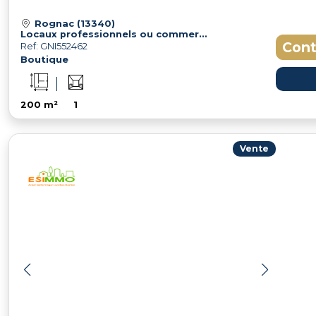
Rognac (13340)
Locaux professionnels ou commerciaux neufs d'environ 200 m² à Rognac
Cont
Ref: GNI552462
Boutique
200 m²
1
Vente