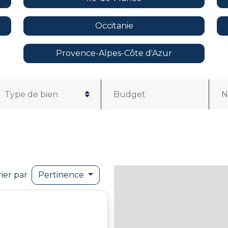
Occitanie
Provence-Alpes-Côte d'Azur
Budget
N
rier par
Pertinence