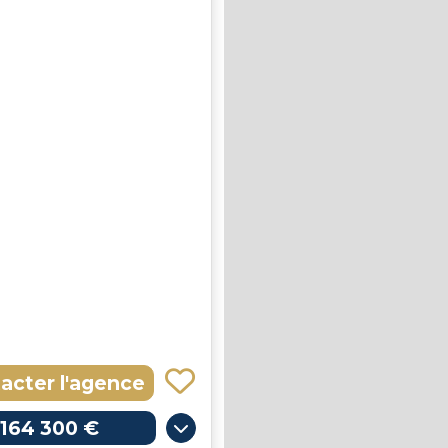
acter l'agence
164 300 €