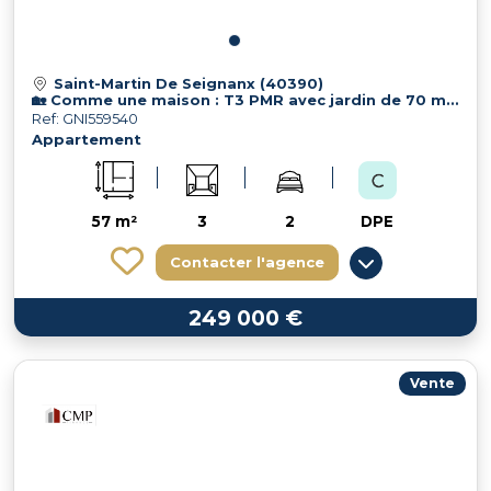
Saint-Martin De Seignanx (40390)
🏡 Comme une maison : T3 PMR avec jardin de 70 m² sans vis-à-vis
Ref: GNI559540
Appartement
57 m²
3
2
DPE
Contacter l'agence
249 000 €
Vente