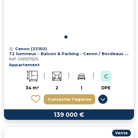
Cenon (33150)
T2 lumineux - Balcon & Parking - Cenon / Bordeaux Bastide
Ref: GNI557625
Appartement
34 m²
2
1
DPE
Contacter l'agence
139 000 €
Vente