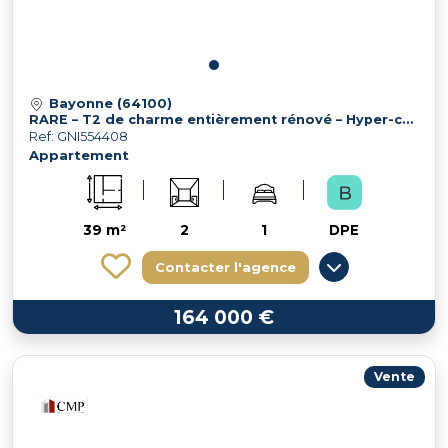
Bayonne (64100)
RARE – T2 de charme entièrement rénové – Hyper-centre Petit Bayo
Ref: GNI554408
Appartement
39 m²
2
1
DPE
Contacter l'agence
164 000 €
Vente