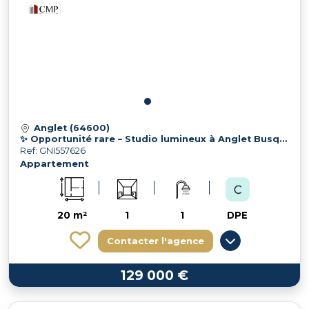
Anglet (64600)
✨ Opportunité rare – Studio lumineux à Anglet Busquet
Ref: GNI557626
Appartement
20 m²
1
1
DPE
Contacter l'agence
129 000 €