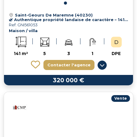
Saint-Geours De Maremne (40230)
🌿 Authentique propriété landaise de caractère – 141 m² – Terrain
Ref: GNI561053
Maison / villa
141 m²
5
3
1
DPE
Contacter l'agence
320 000 €
Vente