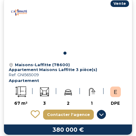
Vente
Maisons-Laffitte (78600)
Appartement Maisons Laffitte 3 pièce(s)
Ref: GNI565009
Appartement
67 m²
3
2
1
DPE
Contacter l'agence
380 000 €