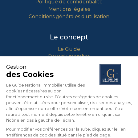
Politique de confidentialité
Mentions légales
Conditions générales d'utilisation
Le concept
Le Guide
Devenir membre
Comment intégrer le guide ?
Gestion
des Cookies
Contact
Le Guide National Immobilier utilise des
cookies nécessaires au bon
info@guidenationalimmobilier.fr
fonctionnement du site. D’autres catégories de cookies
peuvent être utilisées pour personnaliser, réaliser des analyses,
04 90 01 71 64
afin d'optimiser notre offre. Votre consentement peut être
453 Route Nationale 7
retiré à tout moment depuis cette fenêtre en cliquant sur
13670 VERQUIERES
l'icône en bas à gauche de l'écran.
France
Pour modifier vos préférences par la suite, cliquez sur le lien
'Préférences de cookies' situé dans le pied de page.