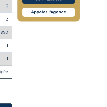
3
Appeler l'agence
2
1990
1
1
ipée