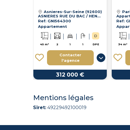
Asnieres-Sur-Seine (92600)
Par
ASNIERES RUE DU BAC / HENRI MOREAU - 2 PIECES MODULABLES - 4
Ref: GNI564300
Ref: G
Appartement
Appar
45 m²
2
1
1
DPE
34 m²
Contacter
l'agence
312 000 €
Mentions légales
Siret:
49229492100019