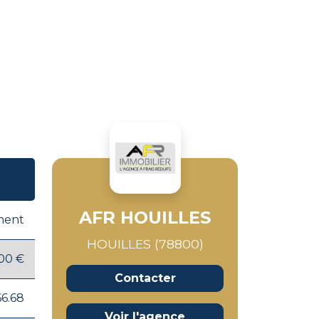
AFR HOUILLES
ment
HOUILLES (78800)
00 €
Contacter
66.68
Voir l'agence