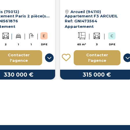
is (75012)
Arcueil (94110)
Appartement Paris 2 pièce(s) 34 m2
Appartement F3 ARCUEIL
NI561876
Ref: GNI473564
tement
Appartement
2
1
1
DPE
65 m²
3
DPE
Contacter
Contacter
l'agence
l'agence
330 000 €
315 000 €