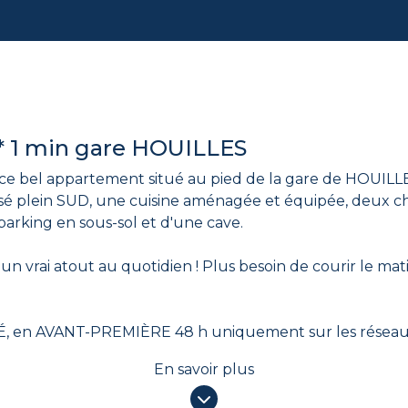
* 1 min gare HOUILLES
 bel appartement situé au pied de la gare de HOUILLES.
sé plein SUD, une cuisine aménagée et équipée, deux ch
arking en sous-sol et d'une cave.
un vrai atout au quotidien ! Plus besoin de courir le mati
.
É, en AVANT-PREMIÈRE 48 h uniquement sur les réseaux
ssibilité, suivez nous sur TikTok , Facebook et Instagram 
En savoir plus
es
uilles/