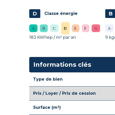
D
B
Classe énergie
183 KWhep / m² par an
9 kg
Informations clés
Type de bien
Prix / Loyer / Prix de cession
Surface (m²)