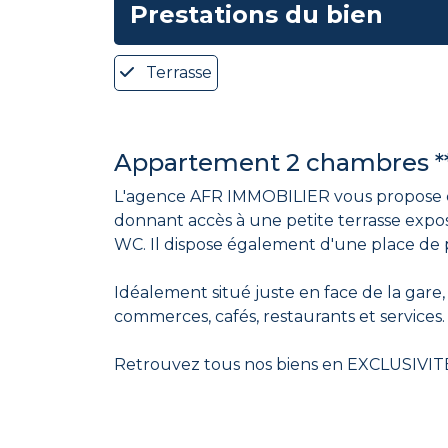
Prestations du bien
Terrasse
Appartement 2 chambres *
L'agence AFR IMMOBILIER vous propose ce
donnant accès à une petite terrasse expo
WC. Il dispose également d'une place de p
Idéalement situé juste en face de la gare, 
commerces, cafés, restaurants et services
Retrouvez tous nos biens en EXCLUSIVIT
Pour profiter de ce privilège, une seule po
https://www.tiktok.com/@afr.immo.houill
https://www.facebook.com/afrimmobilierho