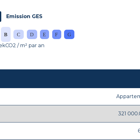
Emission GES
ekCO2 / m² par an
Apparte
321 000.