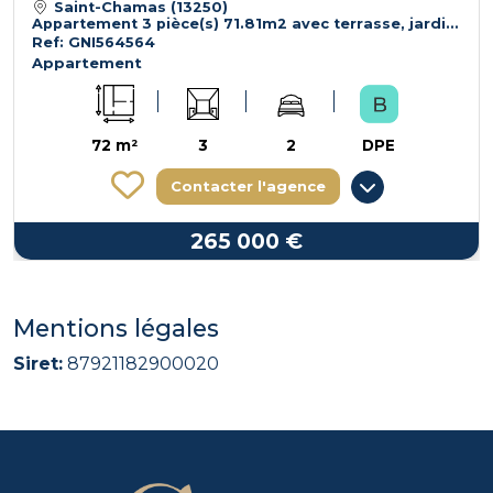
Saint-Chamas (13250)
Appartement 3 pièce(s) 71.81m2 avec terrasse, jardin et cave
Ref: GNI564564
Appartement
72 m²
3
2
DPE
Contacter l'agence
265 000 €
Mentions légales
Siret:
87921182900020