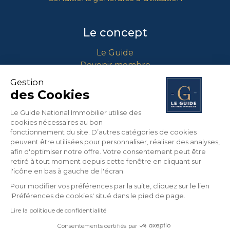
Le concept
Le Guide
Devenir membre
Comment intégrer le guide ?
Gestion
des Cookies
Contact
Le Guide National Immobilier utilise des
cookies nécessaires au bon
info@guidenationalimmobilier.fr
fonctionnement du site. D’autres catégories de cookies
peuvent être utilisées pour personnaliser, réaliser des analyses,
04 90 01 71 64
afin d'optimiser notre offre. Votre consentement peut être
453 Route Nationale 7
retiré à tout moment depuis cette fenêtre en cliquant sur
13670 VERQUIERES
l'icône en bas à gauche de l'écran.
France
Pour modifier vos préférences par la suite, cliquez sur le lien
'Préférences de cookies' situé dans le pied de page.
Lire la politique de confidentialité
©
2026
LE GUIDE NATIONAL IMMOBILIER. Tous
droits réservés.
Consentements certifiés par