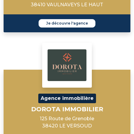
38410 VAULNAVEYS LE HAUT
Je découvre l'agence
Agence immobilière
DOROTA IMMOBILIER
125 Route de Grenoble
38420 LE VERSOUD