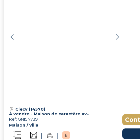
Clecy (14570)
À vendre - Maison de caractère avec piscine et dépendance à Clécy, au coeur de la Suisse Normande
Cont
Ref: GNI517739
Maison / villa