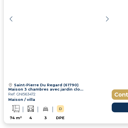
Saint-Pierre Du Regard (61790)
Maison 3 chambres avec jardin clos et garage à 5 minutes de Condé-en-Normandie
Cont
Ref: GNI563472
Maison / villa
74 m²
4
3
DPE