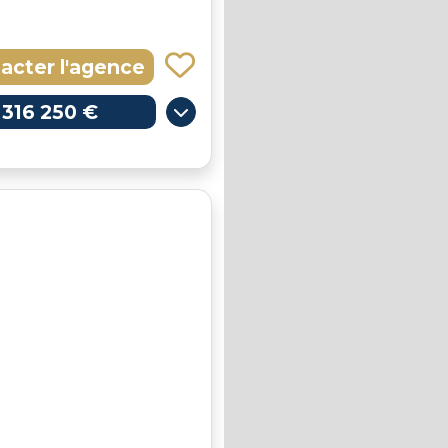
acter l'agence
316 250 €