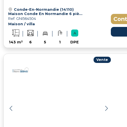
Conde-En-Normandie (14110)
Maison Conde En Normandie 6 pièce(s) 143 m2
Cont
Ref: GNI564504
Maison / villa
143 m²
6
5
1
DPE
Vente