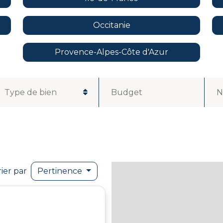
Occitanie
Provence-Alpes-Côte d'Azur
Budget
N
rier par
Pertinence