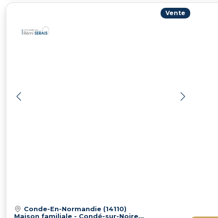
Vente
Conde-En-Normandie (14110)
Maison familiale - Condé-sur-Noireau