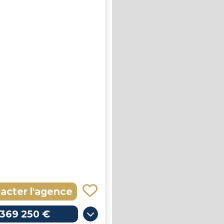
acter l'agence
369 250 €