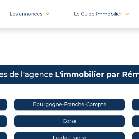
Les annonces
Le Guide Immobilier
es de l'agence
L'immobilier par Ré
Bourgogne-Franche-Compté
Corse
Île-de-France