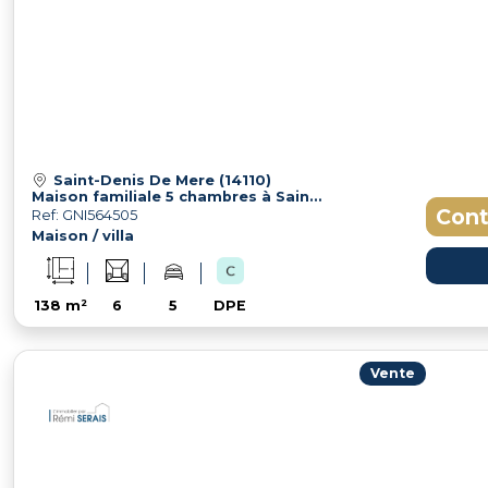
Saint-Denis De Mere (14110)
Maison familiale 5 chambres à Saint-Denis-de-Méré, aux portes de Condé-en-Normandie
Cont
Ref: GNI564505
Maison / villa
138 m²
6
5
DPE
Vente