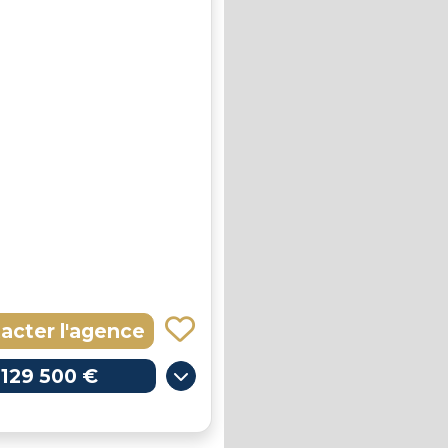
acter l'agence
129 500 €