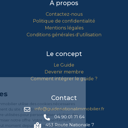
À propos
Contactez-nous
Politique de confidentialité
Mentions légales
Conditions générales d'utilisation
Le concept
Le Guide
Devenir membre
Comment intégrer le guide ?
Gestion
des Cookies
Contact
Le Guide National Immobilier utilise des cookies nécessaires
info@guidenationalimmobilier.fr
au bon fonctionnement du site. D’autres catégories de
cookies peuvent être utilisées pour personnaliser, réaliser des
04 90 01 71 64
analyses, afin d'optimiser notre offre. Votre consentement
453 Route Nationale 7
peut être retiré à tout moment depuis cette fenêtre en