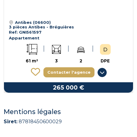
Antibes (06600)
3 pièces Antibes - Bréguières
Ref: GNI561597
Appartement
61 m²
3
2
DPE
Contacter l'agence
265 000 €
Mentions légales
Siret:
87818450600029