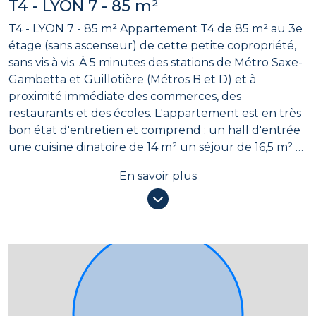
T4 - LYON 7 - 85 m²
T4 - LYON 7 - 85 m² Appartement T4 de 85 m² au 3e
étage (sans ascenseur) de cette petite copropriété,
sans vis à vis. À 5 minutes des stations de Métro Saxe-
Gambetta et Guillotière (Métros B et D) et à
proximité immédiate des commerces, des
restaurants et des écoles. L'appartement est en très
bon état d'entretien et comprend : un hall d'entrée
une cuisine dinatoire de 14 m² un séjour de 16,5 m² 2
grandes chambres de 17 et 20 m² (dont une avec
En savoir plus
dressing et l'autre avec placard) une salle d'eau de
12 m² (comprenant coin buanderie, wc, cabine de
douche, meuble-vasque et sèche-serviettes) au
sous-sol : une cave DPE en classe C, double vitrage
bois récent, chauffage individuel au gaz. Copropriété
de 25 lots principaux. Charges annuelles : ± 1.480
euros. Pas de procédure en cours. Pour toute visite
ou information complémentaire, contactez votre