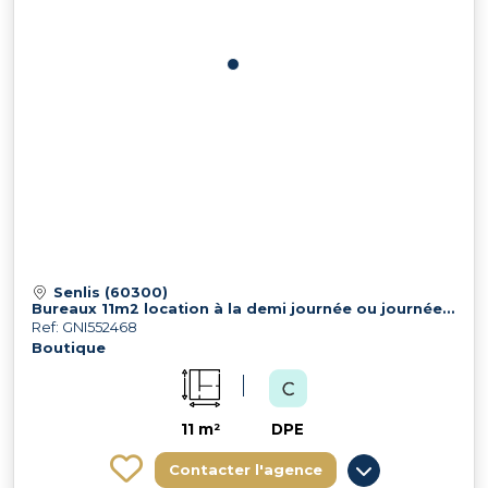
Senlis (60300)
Bureaux 11m2 location à la demi journée ou journée complète Profession libérale / Santé / Bien-être
Ref: GNI552468
Boutique
11 m²
DPE
Contacter l'agence