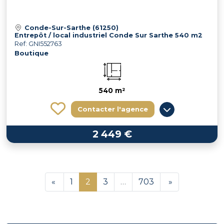
Conde-Sur-Sarthe (61250)
Entrepôt / local industriel Conde Sur Sarthe 540 m2
Ref: GNI552763
Boutique
540 m²
Contacter l'agence
2 449 €
«
1
2
3
…
703
»