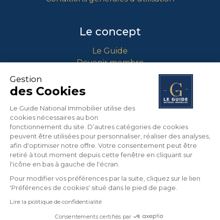
Le concept
Le Guide
Devenir membre
Comment intégrer le guide ?
Gestion
des Cookies
Contact
Le Guide National Immobilier utilise des
cookies nécessaires au bon
info@guidenationalimmobilier.fr
fonctionnement du site. D’autres catégories de cookies
peuvent être utilisées pour personnaliser, réaliser des analyses,
04 90 01 71 64
afin d'optimiser notre offre. Votre consentement peut être
453 Route Nationale 7
retiré à tout moment depuis cette fenêtre en cliquant sur
13670 VERQUIERES
l'icône en bas à gauche de l'écran.
France
Pour modifier vos préférences par la suite, cliquez sur le lien
'Préférences de cookies' situé dans le pied de page.
Lire la politique de confidentialité
©
2026
LE GUIDE NATIONAL IMMOBILIER. Tous
droits réservés.
Consentements certifiés par