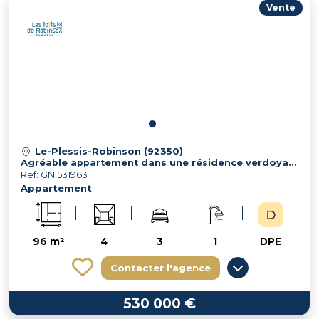
Vente
Le-Plessis-Robinson (92350)
Agréable appartement dans une résidence verdoyante
Ref: GNI531963
Appartement
96 m²
4
3
1
DPE
Contacter l'agence
530 000 €