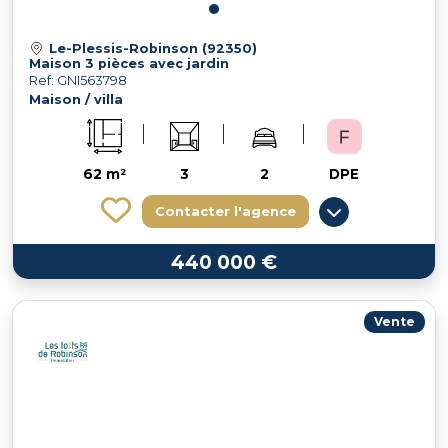
Le-Plessis-Robinson (92350)
Maison 3 pièces avec jardin
Ref: GNI563798
Maison / villa
62 m²
3
2
DPE
Contacter l'agence
440 000 €
Vente