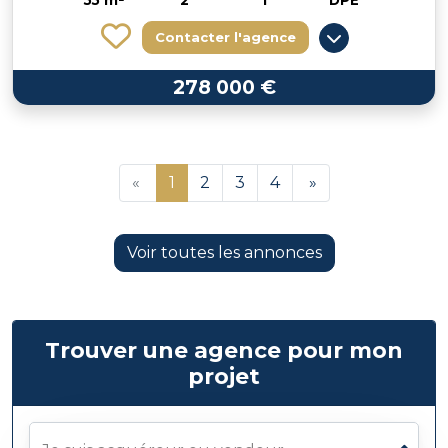
55 m²
2
1
DPE
Contacter l'agence
278 000 €
«
1
2
3
4
»
Voir toutes les annonces
Trouver une agence pour mon
projet